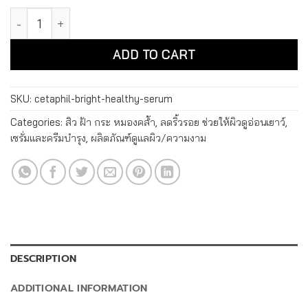
เซตาฟิล ไบรท์ เฮลธ์ตี้ เรเดียนซ์ เพอร์เฟคติ้ง ซีรัม Cetaphil Br
Alternative:
ADD TO CART
SKU:
cetaphil-bright-healthy-serum
Categories:
สิว ฝ้า กระ หมองคล้ำ
,
ลดริ้วรอย ช่วยให้ผิวดูอ่อนเยาว์
,
เซรั่มและครีมบำรุง
,
ผลิตภัณฑ์ดูแลผิว/ความงาม
DESCRIPTION
ADDITIONAL INFORMATION