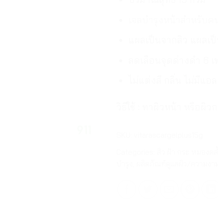
เจลบำรุงหน้าสำหรับคน
แผลเป็นจากสิว แผลเป
ลดเลือนจุดด่างดำ 6 เท
ไม่แต่งสี กลิ่น ไม่มีแอ
วิธีใช้ : ทาผิวหน้า หรือผิว
SKU:
vitarascargelplus15g
Categories:
สิว ฝ้า กระ หมองคล
บำรุง
,
ผลิตภัณฑ์ดูแลผิว/ความงา