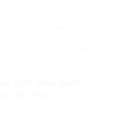
Search
for:
LOGIN
0
฿
เจล พลัส เจลบำรุงผิว
car Gel Plus