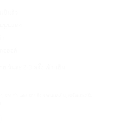
เป็นสิว
็นนูนแดง
่า
ลกอฮอล์
กาย วันละ 2-3 ครั้ง เช้า-เย็น
้ำ
,
รอยดำ-แดง รอยสิว รอยแผลเป็น
,
เซรั่มและครีม
ม