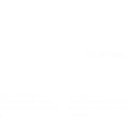
OUT OF STOCK
ัณฑ์ทำความสะอาด(ผิวหน้า)
เซรั่มและครีมบำรุง
่า ไมเซล่า คลีนซิ่ง วอเตอร์
ไวทาร่า ไวตามินซี 10% โกลว์ 
ra Micellar Cleansing Water
เซนส์ Vitara Vitamin C 10% 
Essence
฿