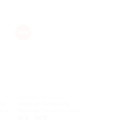
Sale!
ผลิตภัณฑ์ดูแลผิว/ความงาม
เซรั่มและครีมบำรุง
เอส
เมดเมเกอร์ วิตามินอี ครีม
ไวทาร่า แอนตี้ แอ
Glow
Medmaker Vitamin E Cream
Vitara Anti Ac
55
฿
–
130
฿
199
฿