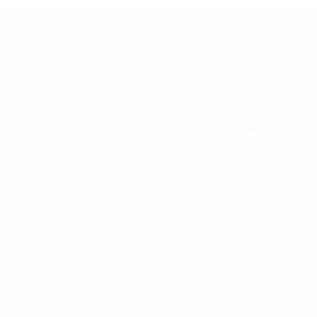
หลือ
ศูนย์บริการลูกค้า
084-212-3405
้อสินค้า
ถานะการสั่งซื้อ
8:30-20:00 สอบถามทุก
์มแจ้งชำระเงิน
the911drugstore@gmai
ินค้า
LINE: @911DRUGSTOR
ินค้า
่พบบ่อย