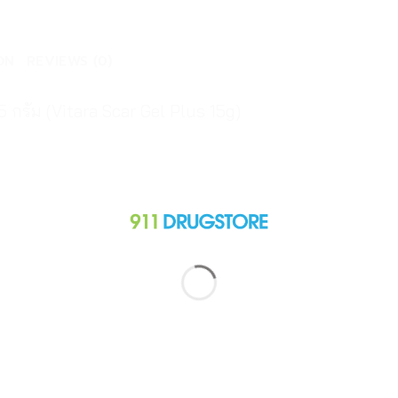
ON
REVIEWS (0)
5 กรัม (Vitara Scar Gel Plus 15g)