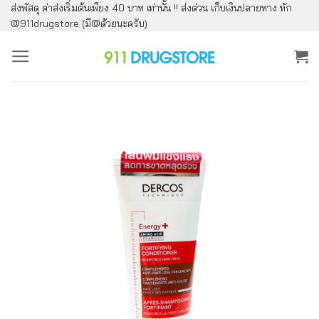
ส่งพัสดุ ค่าส่งเริ่มต้นเพียง 40 บาท เท่านั้น !! ส่งด่วน เก็บเงินปลายทาง ทัก
ข้าม
@911drugstore (มี@ด้วยนะครับ)
ไป
ยัง
เนื้อหา