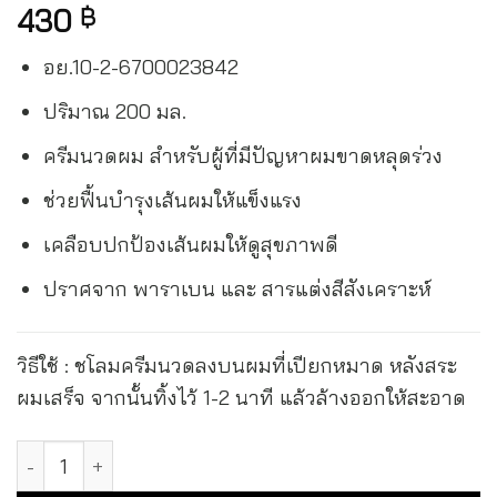
430
฿
อย.10-2-6700023842
ปริมาณ 200 มล.
ครีมนวดผม สำหรับผู้ที่มีปัญหาผมขาดหลุดร่วง
ช่วยฟื้นบำรุงเส้นผมให้แข็งแรง
เคลือบปกป้องเส้นผมให้ดูสุขภาพดี
ปราศจาก พาราเบน และ สารแต่งสีสังเคราะห์
วิธีใช้ : ชโลมครีมนวดลงบนผมที่เปียกหมาด หลังสระ
ผมเสร็จ จากนั้นทิ้งไว้ 1-2 นาที แล้วล้างออกให้สะอาด
วิชี่ เดอร์คอส เอนเนอร์จี่+ฟอร์ทิฟายอิ้ง คอนดิชั่นเนอร์ Vichy 
Alternative: