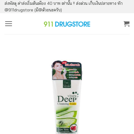
ส่งพัสดุ ค่าส่งเริ่มต้นเพียง 40 บาท เท่านั้น !! ส่งด่วน เก็บเงินปลายทาง ทัก
ข้าม
@911drugstore (มี@ด้วยนะครับ)
ไป
ยัง
เนื้อหา