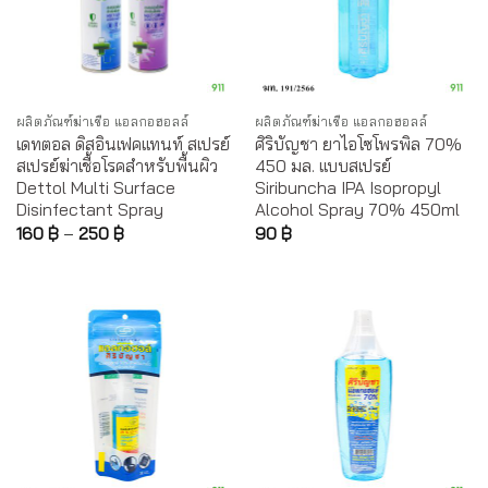
ผลิตภัณฑ์ฆ่าเชื้อ แอลกอฮอลล์
ผลิตภัณฑ์ฆ่าเชื้อ แอลกอฮอลล์
เดทตอล ดิสอินเฟคแทนท์ สเปรย์
ศิริบัญชา ยาไอโซโพรพิล 70%
สเปรย์ฆ่าเชื้อโรคสำหรับพื้นผิว
450 มล. แบบสเปรย์
Dettol Multi Surface
Siribuncha IPA Isopropyl
Disinfectant Spray
Alcohol Spray 70% 450ml
160
฿
–
250
฿
90
฿