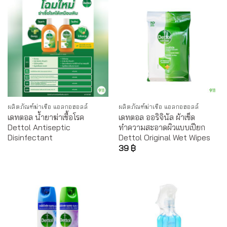
ผลิตภัณฑ์ฆ่าเชื้อ แอลกอฮอลล์
ผลิตภัณฑ์ฆ่าเชื้อ แอลกอฮอลล์
เดทตอล น้ำยาฆ่าเชื้อโรค
เดทตอล ออริจินัล ผ้าเช็ด
Dettol Antiseptic
ทำความสะอาดผิวแบบเปียก
Disinfectant
Dettol Original Wet Wipes
39
฿