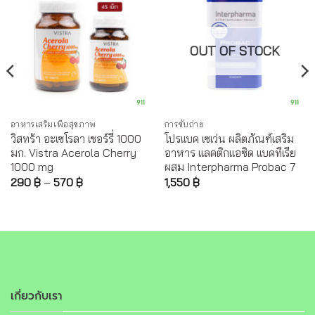
OUT OF STOCK
อาหารเสริมเพื่อสุขภาพ
การขับถ่าย
วิสทร้า อะเซโรลา เชอร์รี่ 1000
โปรแบค เซเว่น ผลิตภัณฑ์เสริม
มก. Vistra Acerola Cherry
อาหาร แลคติกแอซิด แบคทีเรีย
1000 mg
ผสม Interpharma Probac 7
290
฿
–
570
฿
1,550
฿
เกี่ยวกับเรา