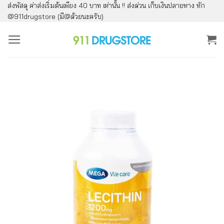
ส่งพัสดุ ค่าส่งเริ่มต้นเพียง 40 บาท เท่านั้น !! ส่งด่วน เก็บเงินปลายทาง ทัก
ข้าม
@911drugstore (มี@ด้วยนะครับ)
ไป
ยัง
เนื้อหา