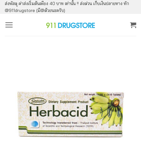
ส่งพัสดุ ค่าส่งเริ่มต้นเพียง 40 บาท เท่านั้น !! ส่งด่วน เก็บเงินปลายทาง ทัก
ข้าม
@911drugstore (มี@ด้วยนะครับ)
ไป
ยัง
เนื้อหา