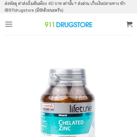
ส่งพัสดุ ค่าส่งเริ่มต้นเพียง 40 บาท เท่านั้น !! ส่งด่วน เก็บเงินปลายทาง ทัก
ข้าม
@911drugstore (มี@ด้วยนะครับ)
ไป
ยัง
เนื้อหา