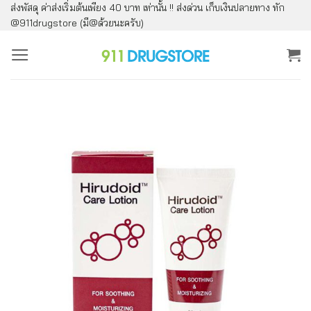
ส่งพัสดุ ค่าส่งเริ่มต้นเพียง 40 บาท เท่านั้น !! ส่งด่วน เก็บเงินปลายทาง ทัก
ข้าม
@911drugstore (มี@ด้วยนะครับ)
ไป
ยัง
เนื้อหา