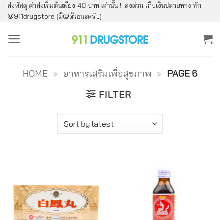
ส่งพัสดุ ค่าส่งเริ่มต้นเพียง 40 บาท เท่านั้น !! ส่งด่วน เก็บเงินปลายทาง ทัก
ข้าม
@911drugstore (มี@ด้วยนะครับ)
ไป
ยัง
เนื้อหา
HOME
»
อาหารเสริมเพื่อสุขภาพ
»
PAGE 6
FILTER