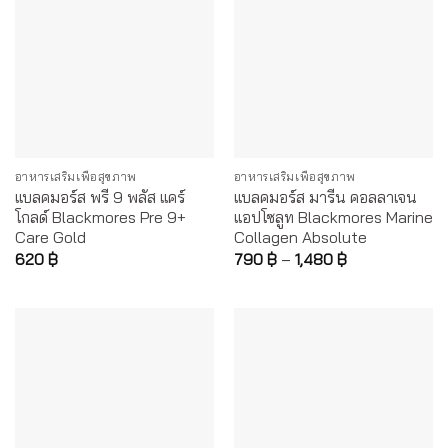
อาหารเสริมเพื่อสุขภาพ
อาหารเสริมเพื่อสุขภาพ
แบลคมอร์ส พรี 9 พลัส แคร์
แบลคมอร์ส มารีน คอลลาเจน
โกลด์ Blackmores Pre 9+
แอปโซลูท Blackmores Marine
Care Gold
Collagen Absolute
620
฿
790
฿
–
1,480
฿