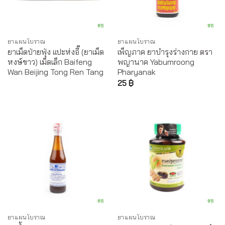
ยาแผนโบราณ
ยาแผนโบราณ
ยาเม็ดป่ายฟุ่ง แปะห่งอี๊ (ยาเม็ด
เพ็ญภาค ยาบำรุงร่างกาย ตรา
หงษ์ขาว) เม็ดเล็ก Baifeng
พญานาค Yabumroong
Wan Beijing Tong Ren Tang
Pharyanak
25
฿
ยาแผนโบราณ
ยาแผนโบราณ