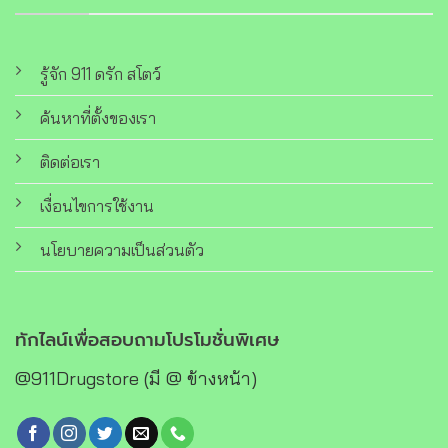
รู้จัก 911 ดรัก สโตว์
ค้นหาที่ตั้งของเรา
ติดต่อเรา
เงื่อนไขการใช้งาน
นโยบายความเป็นส่วนตัว
ทักไลน์เพื่อสอบถามโปรโมชั่นพิเศษ
@911Drugstore (มี @ ข้างหน้า)