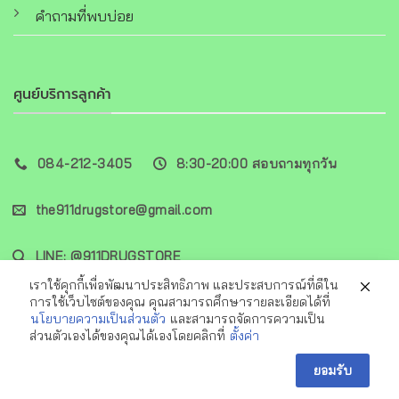
คำถามที่พบบ่อย
ศูนย์บริการลูกค้า
084-212-3405
8:30-20:00 สอบถามทุกวัน
the911drugstore@gmail.com
LINE: @911DRUGSTORE
เราใช้คุกกี้เพื่อพัฒนาประสิทธิภาพ และประสบการณ์ที่ดีใน
การใช้เว็บไซต์ของคุณ คุณสามารถศึกษารายละเอียดได้ที่
นโยบายความเป็นส่วนตัว
และสามารถจัดการความเป็น
ส่วนตัวเองได้ของคุณได้เองโดยคลิกที่
ตั้งค่า
Visa
PayPal
MasterCard
Cash
Alipay
ปรึกษาเภสัชกรตอนนี้เลย
On
ยอมรับ
Copyright 2026 ©
911DRUGSTORE
Delivery