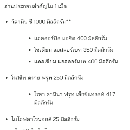
ส่วนประกอบสำคัญใน 1 เม็ด :
วิตามิน ซี 1000 มิลลิกรัม**
แอสคอร์บิค แอซิด 400 มิลลิกรัม
โซเดียม แอสคอร์เบท 350 มิลลิกรัม
แคลเซียม แอสคอร์เบท 400 มิลลิกรัม
โรสฮิพ ดราย ฟรุท 250 มิลลิกรัม
โรสา คานินา ฟรุท เอ็กซ์แทรคท์ 41.7
มิลลิกรัม
ไบโอฟลาโวนอยด์ 25 มิลลิกรัม