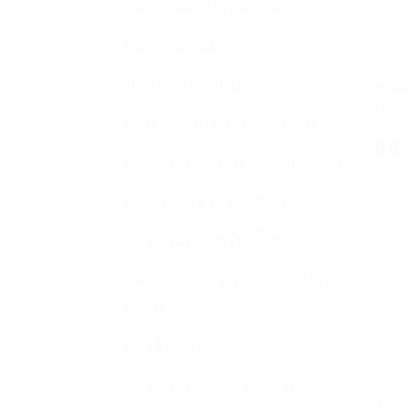
สินค้าใหม่ โปรหน้าฝน
สินค้าหมาแมว
อาหาร
ไฮซี 
หน้ากากอนามัย
ชนิด
Hice
อาหารเสริมทางการแพทย์
Vita
8
฿
ผลิตภัณฑ์ฆ่าเชื้อ แอลกอฮอลล์
อุปกรณ์ตรวจวัดสุขภาพ
ผลิตภัณฑ์สำหรับผู้ใหญ่
ผลิตภัณฑ์บรรเทาอาการปวด
เมื่อย
การขับถ่าย
ผลิตภัณฑ์ดูแลผิว/ความงาม
บำรุง
ซีดีอ