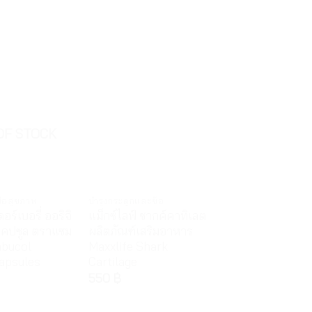
OF STOCK
ื่อสุขภาพ
บำรุงกระดูกและข้อ
ร์เบอรี่ ออริจิ
แม็กซ์ไลฟ์ ชากค์คาทิเลต
แคปซูล ตราแซม
ผลิตภัณฑ์เสริมอาหาร
mbucol
Maxxlife Shark
Capsules
Cartilage
550
฿