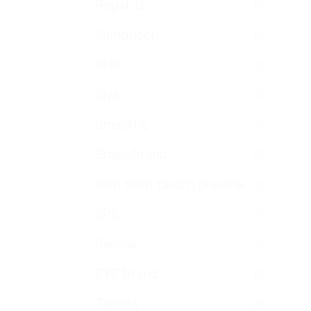
Royal-D
(2)
Sambucol
(4)
SHP
(1)
Siva
(5)
SmoothE
(1)
SnakeBrand
(3)
som boon tavorn pharma
(2)
SPS
(1)
Swisse
(1)
SYS Brand
(2)
Takeda
(5)