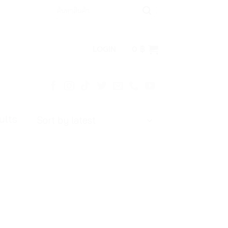
Search
for:
LOGIN
0
฿
ults