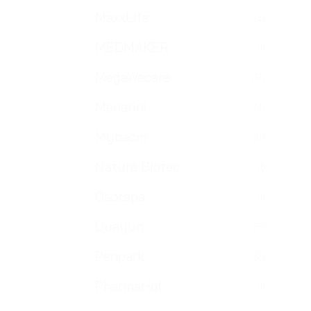
MaxxLife
(3)
MEDMAKER
(1)
MegaWecare
(17)
Menarini
(4)
Mybacin
(6)
Nature Biotec
(1)
Osotspa
(1)
Ouayun
(5)
Penpark
(2)
PharmaHof
(1)