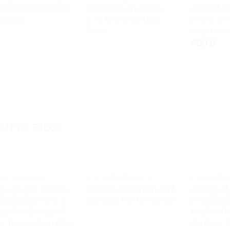
ยน้ำ CDR Calcium
ผลิตภัณฑ์เสริมอาหาร
ตราซิสส์ ผ
edoxon
SYS Brand Betaglu
อาหาร SY
Shot
Plus Der
400
฿
OUT OF STOCK
าใหม่ โปรหน้าฝน
อาหารเสริมเพื่อสุขภาพ
อาหารเสริมเพ
 1 แถม 1] วี-เชอรอล
บีรอคคา เพอร์ฟอร์มานซ์
เมก้าวีแคร์
ภัณฑ์เสริมอาหาร ลู
Berocca Performance
ลา เครื่องด
ผสม วิตามินและแร่
ผสมโพรไบโ
 V-Tural Lutein Plus
We Care W