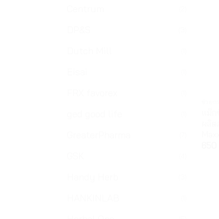
Centrum
(2)
DP&S
(3)
Dutch Mill
(1)
Eisai
(1)
FRX favorex
(1)
ช่วยก
แม็กซ
ged good life
(1)
ผลิต
Maxx
GreaterPharma
(7)
650
GSK
(4)
Handy Herb
(3)
HANKINLAB
(1)