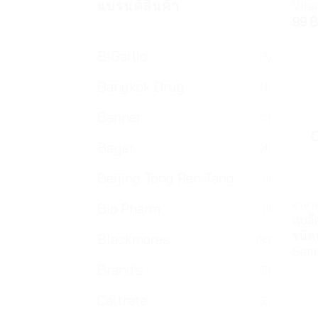
แบรนด์สินค้า
Vita
99
฿
B-Garlic
(3)
Bangkok Drug
(4)
Banner
(2)
Bayer
(4)
Beijing Tong Ren Tang
(1)
อาหาร
Bio Pharm
(1)
แบล็ค
ชนิด
Blackmores
(18)
Samb
Brand's
(5)
Caltrate
(2)