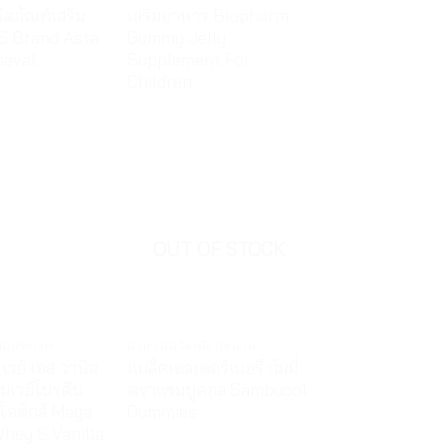
ลิตภัณฑ์เสริม
เสริมอาหาร Biopharm
S Brand Asta
Gummy Jelly
maval
Supplement For
Children
OUT OF STOCK
ื่อสุขภาพ
อาหารเสริมเพื่อสุขภาพ
 เวย์ เอส วานิล
แบล็คเอลเดอร์เบอรี่ กัมมี่
ื่มเวย์โปรตีน
ตราแซมบูคอล Sambucol
อติกส์ Mega
Gummies
hey S Vanilla