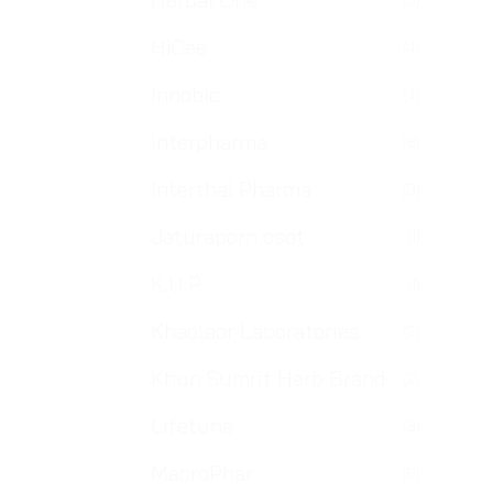
Herbal One
(5)
HiCee
(4)
Innobic
(4)
Interpharma
(8)
Interthai Pharma
(3)
Jaturaporn osot
(1)
K.U.P
(1)
Khaolaor Laboratories
(2)
Khun Sumrit Herb Brand
(2)
Lifetune
(3)
MacroPhar
(8)