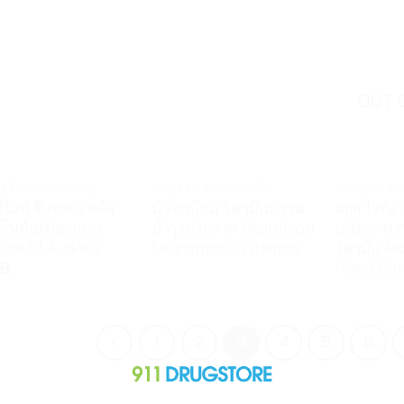
OUT 
ระตุ้นการเผาผลาญ
อาการชา ปวดกล้ามเนื้อ
ขนมวิตามิน เย
์ไลฟ์ ซีแอลเอ พลัส
นิวโรเบียน วิตามินบีรวม
มอส ไวทัส เ
ภัณฑ์เสริมอาหาร
บำรุงประสาท Neurobion
เสริมอาหาร
life CLA +Plus
Neurotropic Vitamins
วิตามิน Mo
Mixed Ber
฿
1
2
3
4
5
6