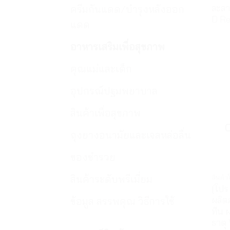
ละลา
ครีมกันแดด/บำรุงหลังออก
D R
แดด
อาหารเสริมเพื่อสุขภาพ
คุณแม่และเด็ก
อุปกรณ์ปฐมพยาบาล
สินค้าเพื่อสุขภาพ
ถุงยางอนามัยและเจลหล่อลื่น
ของชำรวย
สินค้าระดับพรีเมี่ยม
สินค้
[โปร
ผลิต
ข้อมูล สรรพคุณ วิธีการใช้
ทีน 
ธาตุ