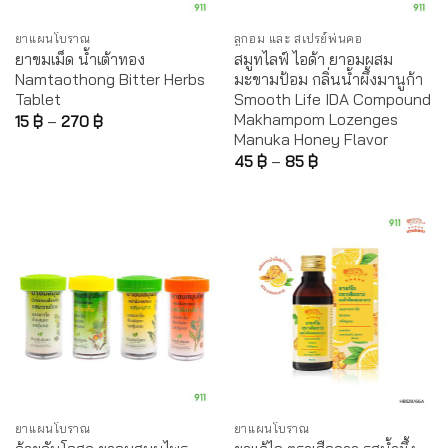
ยาแผนโบราณ
ลูกอม และ สเปรย์พ่นคอ
ยาขมเม็ด น้ำเต้าทอง
สมูทไลฟ์ ไอด้า ยาอมผสม
Namtaothong Bitter Herbs
มะขามป้อม กลิ่นน้ำผึ้งมานูก้า
Tablet
Smooth Life IDA Compound
Makhampom Lozenges
15
฿
–
270
฿
Manuka Honey Flavor
45
฿
–
85
฿
ยาแผนโบราณ
ยาแผนโบราณ