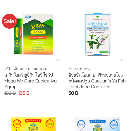
Sale!
แก้ไอ เจ็บคอ ละลายเสมหะ
ยาแผนโบราณ
เมก้าวีแคร์ ยูจิก้า ไอวี่ ไซรัป
อ้วยอันโอสถ ยาฟ้าทะลายโจร
Mega We Care Eugica Ivy
ชนิดแคปซูล Ouayun’s Ya Fah
Syrup
Talai Jone Capsules
180
฿
165
฿
50
฿