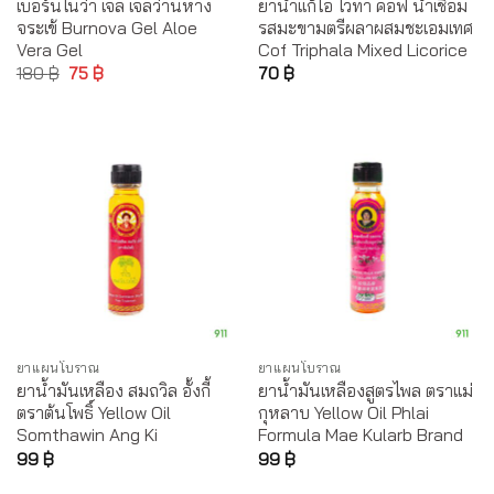
เบอร์นโนว่า เจล เจลว่านหาง
ยาน้ำแก้ไอ ไวทา คอฟ น้ำเชื่อม
จระเข้ Burnova Gel Aloe
รสมะขามตรีผลาผสมชะเอมเทศ
Vera Gel
Cof Triphala Mixed Licorice
180
฿
75
฿
70
฿
ยาแผนโบราณ
ยาแผนโบราณ
ยาน้ำมันเหลือง สมถวิล อั้งกี้
ยาน้ำมันเหลืองสูตรไพล ตราแม่
ตราต้นโพธิ์ Yellow Oil
กุหลาบ Yellow Oil Phlai
Somthawin Ang Ki
Formula Mae Kularb Brand
99
฿
99
฿