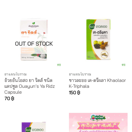
OUT OF STOCK
ยาแผนโบราณ
ยาแผนโบราณ
อ้วยอันโอสถ ยา ริดส์ ชนิด
ขาวละออ เค-ตรีผลา Khaolaor
แคปซูล Ouayun’s Ya Ridz
K-Triphala
Capsule
150
฿
70
฿