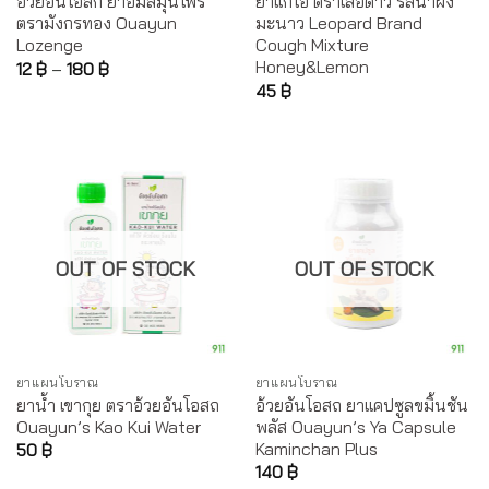
อ้วยอันโอสก ยาอมสมุนไพร
ยาแก้ไอ ตราเสือดาว รสน้ำผึ้ง
ตรามังกรทอง Ouayun
มะนาว Leopard Brand
Lozenge
Cough Mixture
Honey&Lemon
12
฿
–
180
฿
45
฿
OUT OF STOCK
OUT OF STOCK
ยาแผนโบราณ
ยาแผนโบราณ
ยาน้ำ เขากุย ตราอ้วยอันโอสถ
อ้วยอันโอสถ ยาแคปซูลขมิ้นชัน
Ouayun’s Kao Kui Water
พลัส Ouayun’s Ya Capsule
Kaminchan Plus
50
฿
140
฿