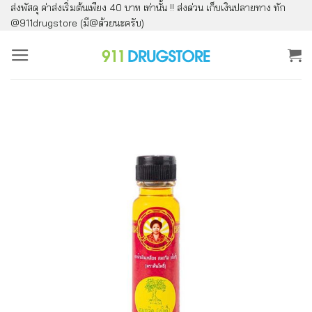
ส่งพัสดุ ค่าส่งเริ่มต้นเพียง 40 บาท เท่านั้น !! ส่งด่วน เก็บเงินปลายทาง ทัก
ข้าม
@911drugstore (มี@ด้วยนะครับ)
ไป
ยัง
เนื้อหา