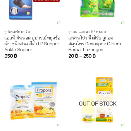
อุปกรณ์ซัพพอร์ต
ลูกอม และ สเปรย์พ่นคอ
แอลพี ซัพพอต อุปกรณ์พยุงข้อ
เดซาฟโปว ซี เฮิร์บ ลูกอม
เท้า ชนิดสวม สีดำ LP Support
สมุนไพร Desavpov C Herb
Ankle Support
Herbal Lozenges
350
฿
20
฿
–
250
฿
OUT OF STOCK