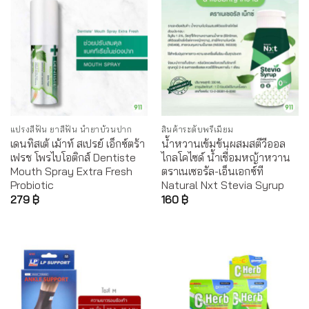
แปรงสีฟัน ยาสีฟัน น้ำยาบ้วนปาก
สินค้าระดับพรีเมี่ยม
เดนทิสเต้ เม้าท์ สเปรย์ เอ็กซ์ตร้า
น้ำหวานเข้มข้นผสมสตีวีออล
เฟรช โพรไบโอติกส์ Dentiste
ไกลโคไซด์ น้ำเชื่อมหญ้าหวาน
Mouth Spray Extra Fresh
ตราเนเซอรัล-เอ็นเอกซ์ที
Probiotic
Natural Nxt Stevia Syrup
279
฿
160
฿