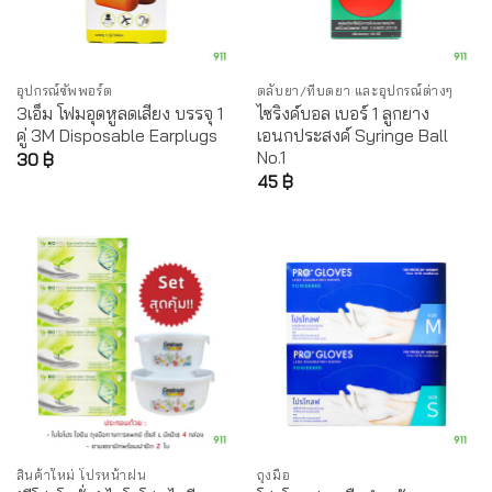
อุปกรณ์ซัพพอร์ต
ตลับยา/ที่บดยา และอุปกรณ์ต่างๆ
3เอ็ม โฟมอุดหูลดเสียง บรรจุ 1
ไซริงค์บอล เบอร์ 1 ลูกยาง
คู่ 3M Disposable Earplugs
เอนกประสงค์ Syringe Ball
No.1
30
฿
45
฿
สินค้าใหม่ โปรหน้าฝน
ถุงมือ