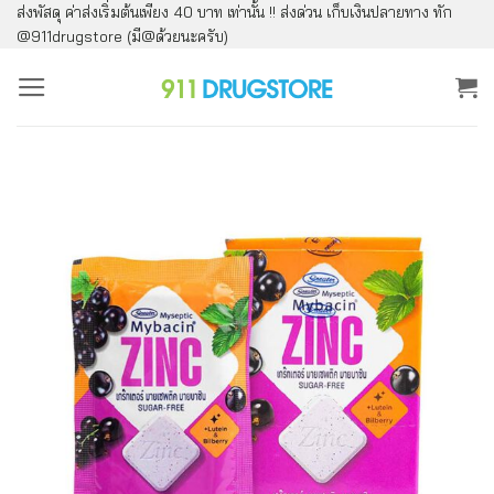
ส่งพัสดุ ค่าส่งเริ่มต้นเพียง 40 บาท เท่านั้น !! ส่งด่วน เก็บเงินปลายทาง ทัก
ข้าม
@911drugstore (มี@ด้วยนะครับ)
ไป
ยัง
เนื้อหา