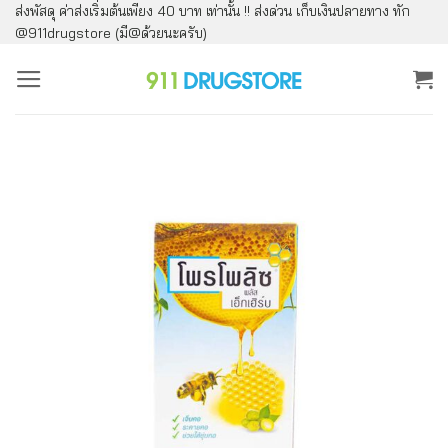
ส่งพัสดุ ค่าส่งเริ่มต้นเพียง 40 บาท เท่านั้น !! ส่งด่วน เก็บเงินปลายทาง ทัก
ข้าม
@911drugstore (มี@ด้วยนะครับ)
ไป
ยัง
เนื้อหา