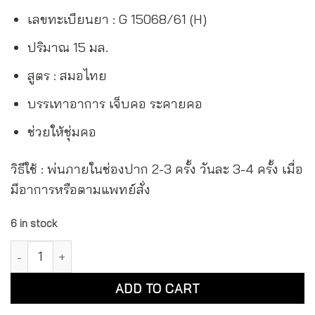
เลขทะเบียนยา : G 15068/61 (H)
ปริมาณ 15 มล.
สูตร : สมอไทย
บรรเทาอาการ เจ็บคอ ระคายคอ
ช่วยให้ชุ่มคอ
วิธีใช้ : พ่นภายในช่องปาก 2-3 ครั้ง วันละ 3-4 ครั้ง เมื่อ
มีอาการหรือตามแพทย์สั่ง
6 in stock
สเปรย์พ่นคอ โพรโพลิซ พลัส เอ็กเฮิร์บ Propoliz Plus Extherb qu
Alternative:
ADD TO CART