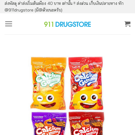
ส่งพัสดุ ค่าส่งเริ่มต้นเพียง 40 บาท เท่านั้น !! ส่งด่วน เก็บเงินปลายทาง ทัก
ข้าม
@911drugstore (มี@ด้วยนะครับ)
ไป
ยัง
เนื้อหา