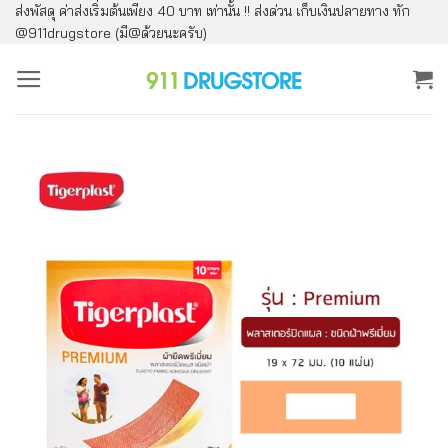
ส่งพัสดุ ค่าส่งเริ่มต้นเพียง 40 บาท เท่านั้น !! ส่งด่วน เก็บเงินปลายทาง ทัก
ข้าม
@911drugstore (มี@ด้วยนะครับ)
ไป
ยัง
เนื้อหา