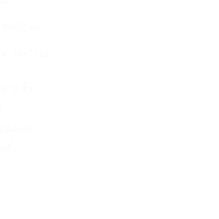
 19×72 มม.
ด : 19×72 มม.
ะ 10 ชิ้น)
ย
ไม่ติดแผล
บชื้น
CLEAR
์ปิดแผล 3M Neoplast Bandage quantity