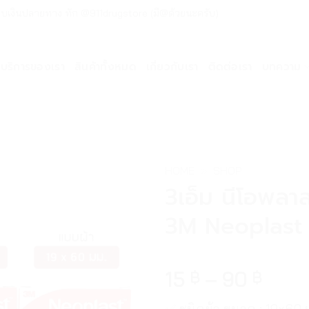
ด่วน เก็บเงินปลายทาง ทัก @911drugstore (มี@ด้วยนะครับ)
บริการของเรา
สินค้าทั้งหมด
เกี่ยวกับเรา
ติดต่อเรา
บทความ
HOME
»
SHOP
3เอ็ม นีโอพลา
3M Neoplast
15
–
90
฿
฿
✅ ชนิดผ้า ขนาด : 19×60 