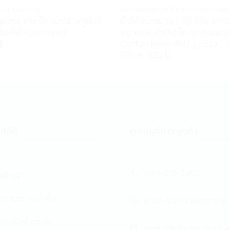
ณ์ปฐมพยาบาล
พลาสเตอร์ยา สำลี และอุปกรณ์ทำแผ
ัดแขน สายรัด แบบสายทูนิเก้
สำลีก้อน ขนาด 1.40 กรัม ตรา
็อคได้ Tourniquet
พยาบาล 450 กรัม Ambulanc
Cotton Balls 450 g (Size 1.
฿
145
฿
100
฿
หลือ
ศูนย์บริการลูกค้า
084-212-3405
้อสินค้า
ถานะการสั่งซื้อ
8:30-20:00 สอบถามทุก
์มแจ้งชำระเงิน
the911drugstore@gmai