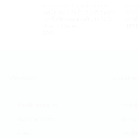
พลาสเตอร์ยา สำลี และอุปกรณ์ทำแผล
อุปกร
เอส โอ เอส พลัส รุ่น ที 2 ซีรีส์ พลาส
สายร
เตอร์ใสปิดแผล ชนิดกันน้ำ SOS
แบบล
Plus T2 Series
120
30
฿
เกี่ยวกับเรา
ความช่วยเ
รู้จัก 911 ดรัก สโตว์
การสั่งซื
ค้นหาที่ตั้งของเรา
ติดตามส
ติดต่อเรา
แบบฟอร