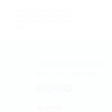
ล
พลาสเตอร์ยา สำลี และอุปกรณ์ทำแผล
พลาสเตอร์ยา สำลี 
รถ
เอส โอ เอส ก้านสำลี ก้านสำลี โพวิ
สำลีก้อน ตราร
e
โดน-ไอโอดีน ทางการแพทย์ SOS
กระปุก 25 กรัม
40)
Plus Povidone-Lodine Swabs
Cotton Balls 2
35
฿
40
฿
ทักไลน์เพื่อสอบถามโปรโมชั่นพิเศษ
@911Drugstore (มี @ ข้างหน้า)
วัน
l.com