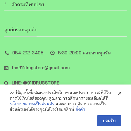
คำถามที่พบบ่อย
ศูนย์บริการลูกค้า
084-212-3405
8:30-20:00 สอบถามทุกวัน
the911drugstore@gmail.com
LINE: @911DRUGSTORE
เราใช้คุกกี้เพื่อพัฒนาประสิทธิภาพ และประสบการณ์ที่ดีใน
การใช้เว็บไซต์ของคุณ คุณสามารถศึกษารายละเอียดได้ที่
นโยบายความเป็นส่วนตัว
และสามารถจัดการความเป็น
ส่วนตัวเองได้ของคุณได้เองโดยคลิกที่
ตั้งค่า
Visa
PayPal
MasterCard
Cash
Alipay
ปรึกษาเภสัชกรตอนนี้เลย
On
ยอมรับ
Copyright 2026 ©
911DRUGSTORE
Delivery
OPEN