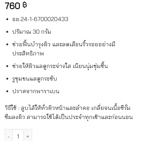
760
฿
อย.24-1-6700020433
ปริมาณ 30 กรัม
ช่วยฟื้นบำรุงผิว และลดเลือนริ้วรอยอย่างมี
ประสิทธิภาพ
ช่วยให้ผิวแลดูกระจ่างใส เนียนนุ่มชุ่มชื้น
รูขุมขนแลดูกระชับ
ปราศจากพาราเบน
วิธีใช้ : ลูบไล้ให้ทั่วผิวหน้าและลำคอ เกลี่ยจนเนื้อซีรั่ม
ซึมลงผิว สามารถใช้ได้เป็นประจำทุกเช้าและก่อนนอน
ออยลาตุ้ม เจนเทิล เฟเซียล ซีรั่ม ผลิตภัณฑ์บำรุงผิวหน้า สูตรอ่อ
Alternative: