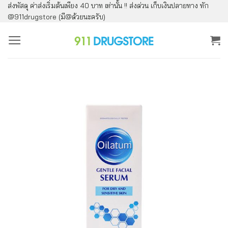
ส่งพัสดุ ค่าส่งเริ่มต้นเพียง 40 บาท เท่านั้น !! ส่งด่วน เก็บเงินปลายทาง ทัก
ข้าม
@911drugstore (มี@ด้วยนะครับ)
ไป
ยัง
เนื้อหา