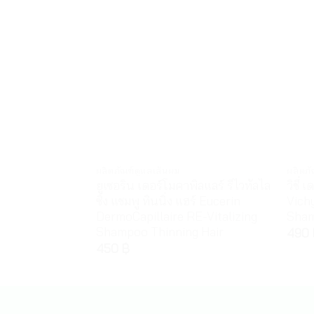
ผลิตภัณฑ์ดูแลเส้นผม
ผลิตภั
ยูเซอริน เดอร์โมคาพิลแลร์ รีไวทัลไล
วิชี่
ซิ่ง แชมพู ทินนิ่ง แฮร์ Eucerin
Vich
DermoCapillaire RE-Vitalizing
Sha
Shampoo Thinning Hair
490
450
฿