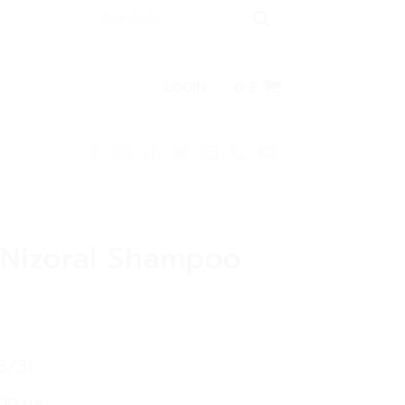
Search
for:
LOGIN
0
฿
ู Nizoral Shampoo
6/31
00 มล.