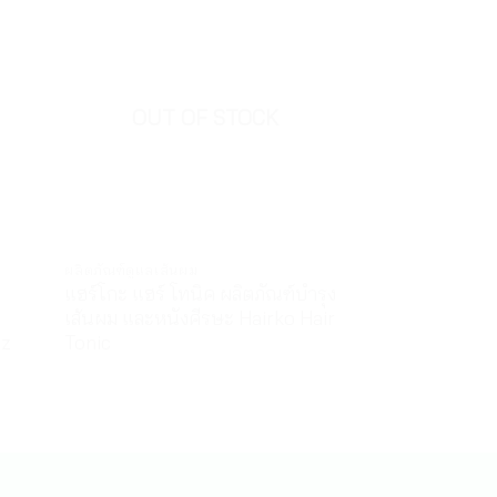
OUT OF STOCK
ผลิตภัณฑ์ดูแลเส้นผม
สินค้าระดับพรีเมี่ยม
แฮร์โกะ แฮร์ โทนิค ผลิตภัณฑ์บำรุง
แม็กซ์ไลฟ์ น้ำมั
เส้นผม และหนังศีรษะ Hairko Hair
Maxxlife Virgin
ez
Tonic
550
฿