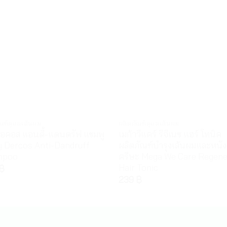
ณฑ์ดูแลเส้นผม
ผลิตภัณฑ์ดูแลเส้นผม
 เดอคอส แอนตี้-แดนดรัฟ แชมพู
เมก้าวีแคร์ รีจีเนซ แฮร์ โทนิค
y Dercos Anti-Dandruff
ผลิตภัณฑ์บำรุงเส้นผมและหนัง
mpoo
ศรีษะ Mega We Care Regen
Hair Tonic
฿
239
฿