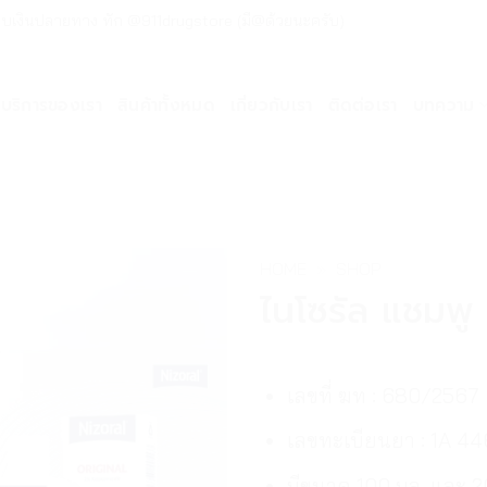
ด่วน เก็บเงินปลายทาง ทัก @911drugstore (มี@ด้วยนะครับ)
บริการของเรา
สินค้าทั้งหมด
เกี่ยวกับเรา
ติดต่อเรา
บทความ
HOME
»
SHOP
ไนโซรัล แชมพ
เลขที่ ฆท : 680/2567
เลขทะเบียนยา : 1A 44
มีขนาด 100 มล. และ 2