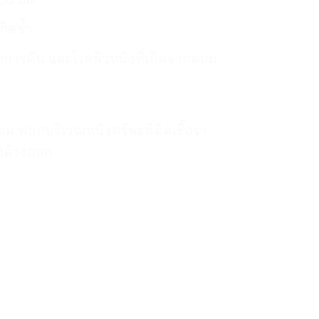
กิดซ้ำ
การคัน และโรคผิวหนังที่เกิดจากต่อม
ระผม ฟอกบริเวณหนังศรีษะที่ติดเชื้อรา
ึงล้างออก