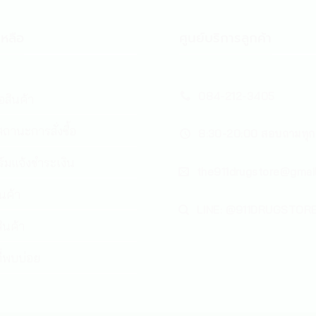
หลือ
ศูนย์บริการลูกค้า
084-212-3405
้อสินค้า
ถานะการสั่งซื้อ
8:30-20:00 สอบถามทุก
์มแจ้งชำระเงิน
the911drugstore@gmai
ินค้า
LINE: @911DRUGSTOR
ินค้า
่พบบ่อย