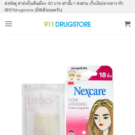
ส่งพัสดุ ค่าส่งเริ่มต้นเพียง 40 บาท เท่านั้น !! ส่งด่วน เก็บเงินปลายทาง ทัก
ข้าม
@911drugstore (มี@ด้วยนะครับ)
ไป
ยัง
เนื้อหา