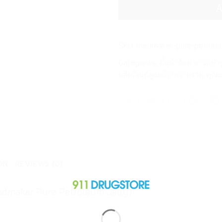
A
SKU:
medmaker-pure-petroleu
Categories:
ผื่นผ้าอ้อม ทารกบำร
ผลิตภัณฑ์ดูแลผิว/ความงาม
,
คุณแ
ON
REVIEWS (0)
Medmaker Pure Petroleum Jelly)