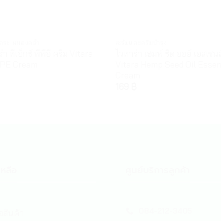
า กระ หมองคล้ำ
เซรั่มและครีมบำรุง
่า ทีเอ็กซ์ พีพีอี ครีม Vitara
ไวทาร่า เฮมพ์ ซีด ออย์ เอสเซนส
PE Cream
Vitara Hemp Seed Oil Esse
Cream
169
฿
หลือ
ศูนย์บริการลูกค้า
084-212-3405
้อสินค้า