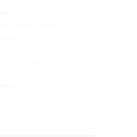
ม และ แบบ หลอด 50 กรัม
พผิว แม้ใช้กับผิวของทารก
้งแตกลอก
น้ำหอม ไม่ก่อให้เกิดการแพ้
กส่วนของร่างกาย
CLEAR
่ Medmaker Pure Petroleum Jelly quantity