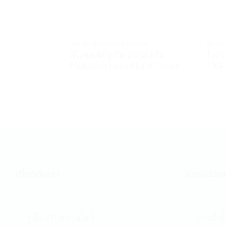
ผลิตภัณฑ์ดูแลผิว/ความงาม
สิว ฝ้
ฟิโลซอฟต์ ยูเรีย-มอยส์ ครีม
ไวทาร
PhiloSoft Urea Moist Cream
TX P
เกี่ยวกับเรา
ความช่วยเ
รู้จัก 911 ดรัก สโตว์
การสั่งซื