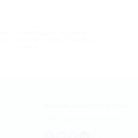
เซรั่มและครีมบำรุง
ผลิตภัณฑ์ดูแลผิว/
์ ครีม
ไวทาร่า ไวตามินซี 10% โกลว์ เอส
แอคเน่-เอด สปอ
nce
เซนส์ Vitara Vitamin C 10% Glow
คเน่ Acne-Aid S
Essence
Acne
155
฿
ทักไลน์เพื่อสอบถามโปรโมชั่นพิเศษ
@911Drugstore (มี @ ข้างหน้า)