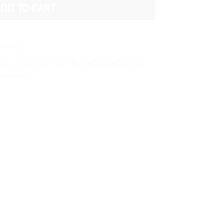
DD TO CART
mjelly
ุงผิว
,
ผิวแห้ง แตก ลอก คัน
,
เซรั่มและครีมบำรุง
,
ม่และเด็ก