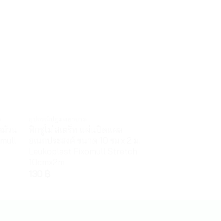
ล
อุปกรณ์ปฐมพยาบาล
ยาแผนโบราณ
ิดม้วน
ฟิกซูโม่ สเตร็ท แผ่นปิดแผล
รีดูคอฟ บรรเท
omull
อเนกประสงค์ ขนาด 10 ซม.x 2 ม.
79
฿
–
179
฿
Leukoplast Fixomull Stretch
10cmx2m
130
฿