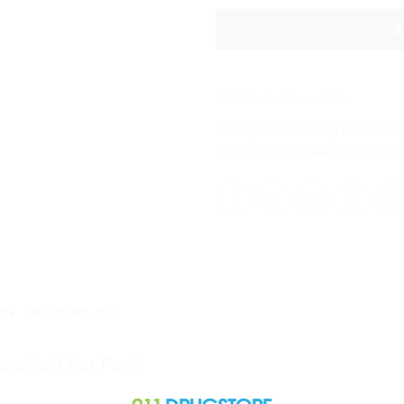
A
SKU:
hotcoldpack3m
Categories:
เจลลดไข้ แผ่นประคบ
บรรเทาอาการปวดเมื่อย
,
อุปกรณ
ON
REVIEWS (0)
re Cold Hot Pack)