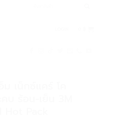
Search
for:
LOGIN
0
฿
อ็ม เน็กซ์แคร์ โค
คบ ร้อน-เย็น 3M
d Hot Pack