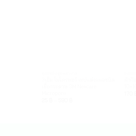
อุปกรณ์ปฐมพยาบาล
อุปกร
3เอ็ม ไมโครพอร์ เทปแต่งแผลชนิด
ผ้าก
เยื่อกระดาษ 3M Nexcare
10×1
Micropore
170
25
฿
–
590
฿