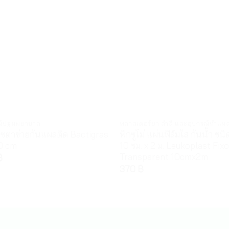
ณ์ปฐมพยาบาล
พลาสเตอร์ยา สำลี และอุปกรณ์ทำแผ
๊อซตาข่ายกันแผลติด Bactigras
ฟิกซูโม่ แผ่นฟิล์มใส กันน้ำ ชน
0 cm
10 ซม. x 2 ม. Leukoplast Fix
Transparent 10cmx2m
฿
370
฿