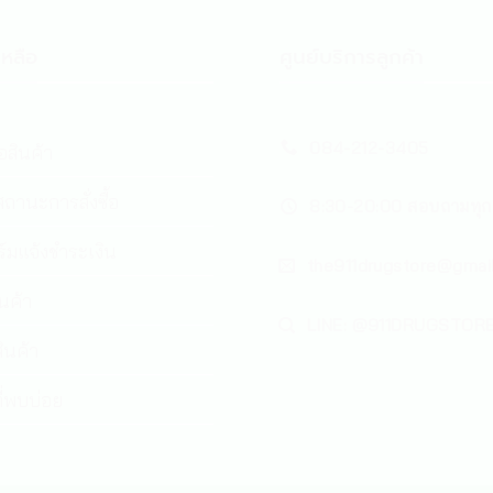
หลือ
ศูนย์บริการลูกค้า
084-212-3405
้อสินค้า
ถานะการสั่งซื้อ
8:30-20:00 สอบถามทุก
์มแจ้งชำระเงิน
the911drugstore@gmai
ินค้า
LINE: @911DRUGSTOR
ินค้า
่พบบ่อย