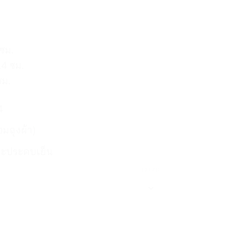
 ซม.
.4 ซม.
ซม.
4
อมถุงผ้า)
และประคบเย็น
CLEAR
คร์ โคลด์ฮอท เจลประคบ ร้อน-เย็น 3M Nexcare Cold Hot Pack qu