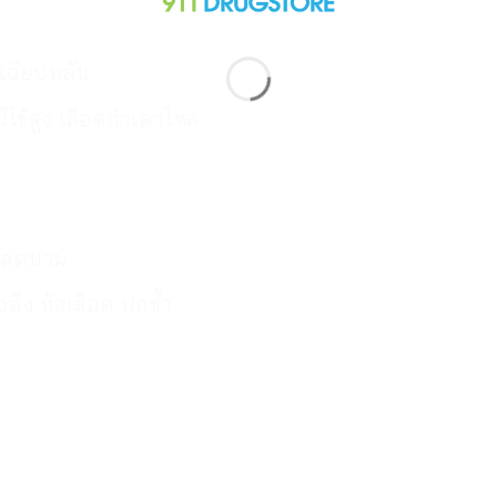
ฉียบพลัน
ีไข้สูง เลือดกำเดาไหล
ด ลดบวม
ตึง ห้อเลือด ฟกช้ำ