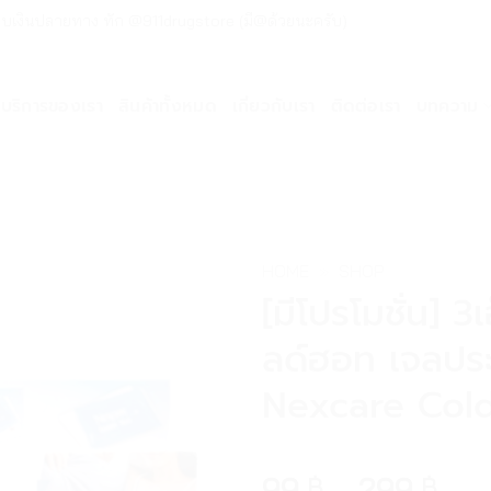
ด่วน เก็บเงินปลายทาง ทัก @911drugstore (มี@ด้วยนะครับ)
บริการของเรา
สินค้าทั้งหมด
เกี่ยวกับเรา
ติดต่อเรา
บทความ
HOME
»
SHOP
[มีโปรโมชั่น] 3เ
ลด์ฮอท เจลประ
Nexcare Col
99
–
299
฿
฿