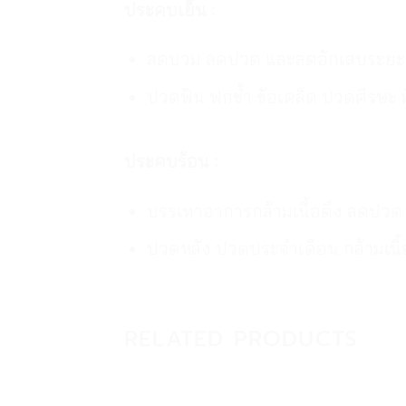
ประคบเย็น :
ลดบวม ลดปวด และลดอักเสบระยะเ
ปวดฟัน ฟกช้ำ ข้อเคล็ด ปวดศีรษะ ม
ประคบร้อน :
บรรเทาอาการกล้ามเนื้อตึง ลดปว
ปวดหลัง ปวดประจำเดือน กล้ามเนื้อ
RELATED PRODUCTS