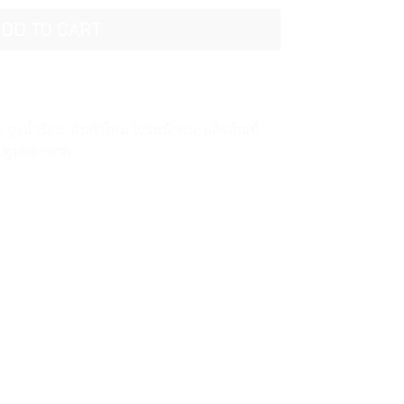
DD TO CART
 ถุงน้ำร้อน
,
สินค้าใหม่ โปรหน้าฝน
,
ผลิตภัณฑ์
์ปฐมพยาบาล