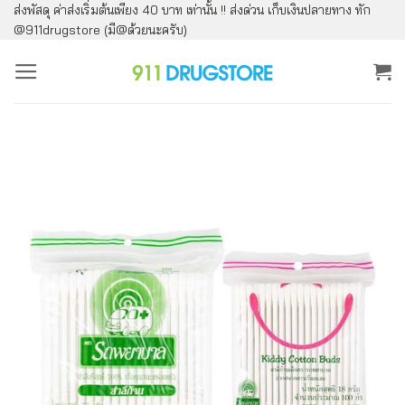
ส่งพัสดุ ค่าส่งเริ่มต้นเพียง 40 บาท เท่านั้น !! ส่งด่วน เก็บเงินปลายทาง ทัก
ข้าม
@911drugstore (มี@ด้วยนะครับ)
ไป
ยัง
เนื้อหา