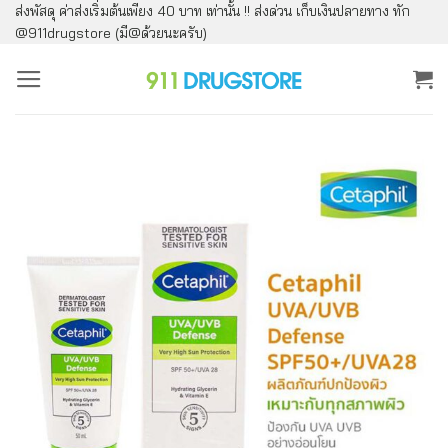
ส่งพัสดุ ค่าส่งเริ่มต้นเพียง 40 บาท เท่านั้น !! ส่งด่วน เก็บเงินปลายทาง ทัก
ข้าม
@911drugstore (มี@ด้วยนะครับ)
ไป
ยัง
เนื้อหา