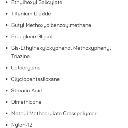
Ethylhexyl Salicylate
Titanium Dioxide
Butyl Methoxydibenzoylmethane
Propylene Glycol
Bis-Ethylhexyloxyphenol Methoxyphenyl
Triazine
Octocrylene
Clyclopentasiloxane
Strearic Acid
Dimethicone
Methyl Methacrylate Crosspolymer
Nylon-12