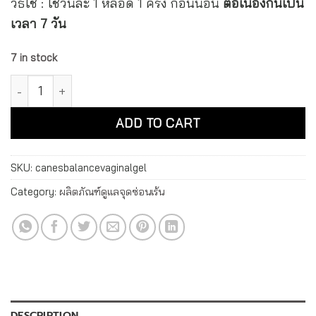
วิธีใช้ : ใช้วันละ 1 หลอด 1 ครั้ง ก่อนนอน
ต่อเนื่องกันเป็น
เวลา 7 วัน
7 in stock
คาเนสบาลานซ์ เจลสำหรับช่องคลอด Canesbalance Vaginal Gel
Alternative:
ADD TO CART
SKU:
canesbalancevaginalgel
Category:
ผลิตภัณฑ์ดูแลจุดซ่อนเร้น
DESCRIPTION