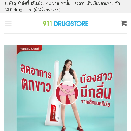
ส่งพัสดุ ค่าส่งเริ่มต้นเพียง 40 บาท เท่านั้น !! ส่งด่วน เก็บเงินปลายทาง ทัก
ข้าม
@911drugstore (มี@ด้วยนะครับ)
ไป
ยัง
เนื้อหา