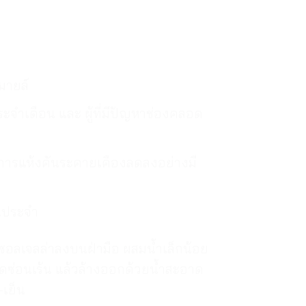
มายล์
จำเดือน และ ผู้ที่มีปัญหาช่องคลอด
กอาการแห้งคันระคายเคืองลดลงอย่างมี
็นประจำ
 เทซอลเจลล่าลงบนฝ่ามือ ผสมน้ำเล็กน้อย
่อนเร้น แล้วล้างออกด้วยน้ำสะอาด
-เย็น