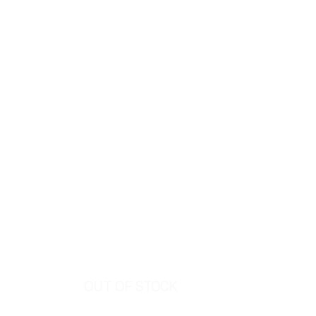
OUT OF STOCK
OUT O