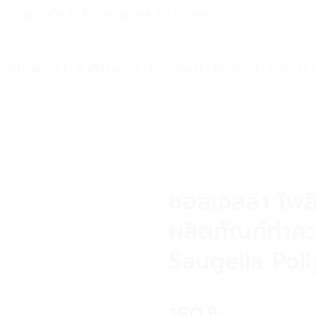
ด่วน เก็บเงินปลายทาง ทัก @911drugstore (มี@ด้วยนะครับ)
บริการของเรา
สินค้าทั้งหมด
เกี่ยวกับเรา
ติดต่อเรา
บทความ
HOME
»
SHOP
ซอลเจลล่า โพลิ
ผลิตภัณฑ์ทำคว
Saugella Pol
150
฿