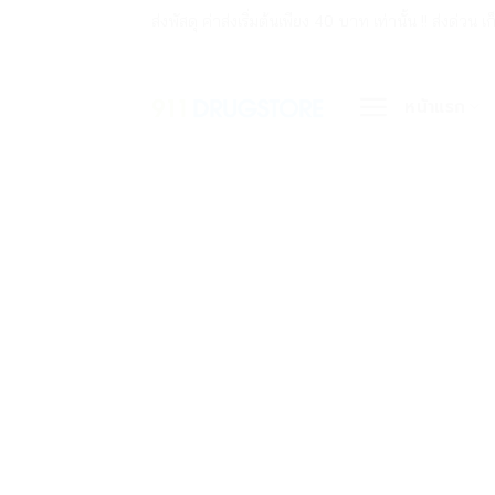
ข้าม
ส่งพัสดุ ค่าส่งเริ่มต้นเพียง 40 บาท เท่านั้น !! ส่ง
ไป
ยัง
หน้าแรก
เนื้อหา