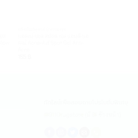
ผลิตภัณฑ์ดูแลผิว/ความงาม
เซรั่มและครีมบำรุง
เอส
แอคเน่-เอด สปอต เจล แอนติ แอ
ไวทาร่า สกินบีไฟ
Glow
คเน่ Acne-Aid Spot Gel Anti-
Skinbefine Lot
Acne
195
฿
155
฿
ทักไลน์เพื่อสอบถามโปรโมชั่นพิเศษ
@911Drugstore (มี @ ข้างหน้า)