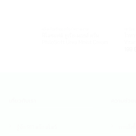
ผลิตภัณฑ์ดูแลผิว/ความงาม
เซรั่ม
ฟิโลซอฟต์ ยูเรีย-มอยส์ ครีม
ไวทาร
PhiloSoft Urea Moist Cream
Vita
199
เกี่ยวกับเรา
ความช่วยเ
รู้จัก 911 ดรัก สโตว์
การสั่งซื