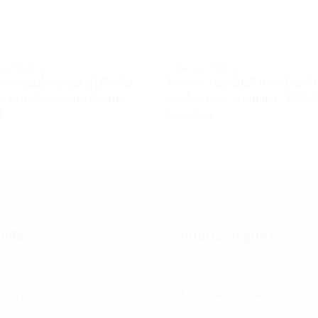
และครีมบำรุง
เซรั่มและครีมบำรุง
่า แอนตี้ แอคเน่ ดูโอ้ เซรั่ม
ไวทาร่า ไวตามินซี 10% โกลว์ 
ra Anti Acne Duo Serum
เซนส์ Vitara Vitamin C 10% 
Essence
฿
หลือ
ศูนย์บริการลูกค้า
084-212-3405
้อสินค้า