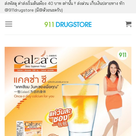
ส่งพัสดุ ค่าส่งเริ่มต้นเพียง 40 บาท เท่านั้น !! ส่งด่วน เก็บเงินปลายทาง ทัก
ข้าม
@911drugstore (มี@ด้วยนะครับ)
ไป
ยัง
เนื้อหา