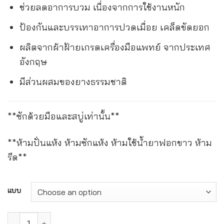
ช่วยลดอาการบวม เนื่องจากการใช้งานหนัก
ป้องกันและบรรเทาอาการปวดเมื่อย เคล็ดขัดยอก
ผลิตจากผ้าฝ้ายเกรดเครื่องมือแพทย์ จากประเทศ
อังกฤษ
มีส่วนผสมของยางธรรมชาติ
**ซักด้วยมือและสบู่เท่านั้น**
**ห้ามปั่นแห้ง ห้ามซักแห้ง ห้ามใช้น้ำยาฟอกขาว ห้าม
รีด**
Alternative:
แบบ
ทูบีกริบ ฟิลฟรี ผ้ายืดรัดข้อเท้า ชนิดสวม สีเนื้อ Tubigrip Feel Fr