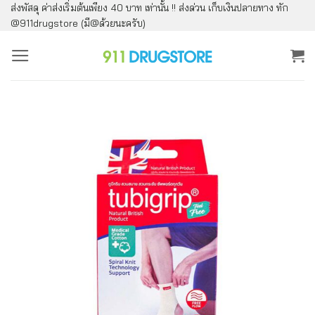
ส่งพัสดุ ค่าส่งเริ่มต้นเพียง 40 บาท เท่านั้น !! ส่งด่วน เก็บเงินปลายทาง ทัก
ข้าม
@911drugstore (มี@ด้วยนะครับ)
ไป
ยัง
เนื้อหา