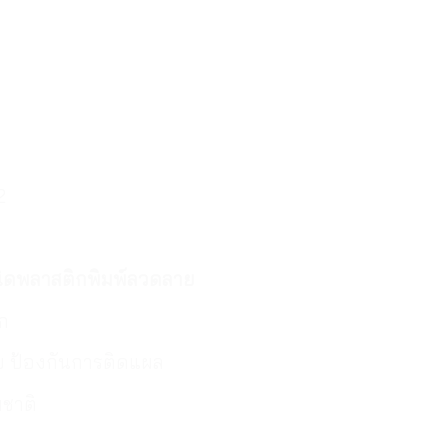
2
นิดพลาสติกพิมพ์ลวดลาย
ัก
ย ป้องกันการติดแผล
ชาติ