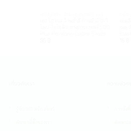
พลาสเตอร์ยา สำลี และอุปกรณ์ทำแผล
อุปกร
เอส โอ เอส ก้านสำลี ก้านสำลี โพวิ
เมดอี
โดน-ไอโอดีน ทางการแพทย์ SOS
เมด 
Plus Povidone-Lodine Swabs
Elas
35
฿
15
฿
เกี่ยวกับเรา
ความช่วยเ
รู้จัก 911 ดรัก สโตว์
การสั่งซื
ค้นหาที่ตั้งของเรา
ติดตามส