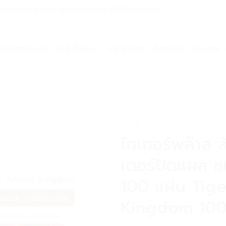
ด่วน เก็บเงินปลายทาง ทัก @911drugstore (มี@ด้วยนะครับ)
บริการของเรา
สินค้าทั้งหมด
เกี่ยวกับเรา
ติดต่อเรา
บทความ
HOME
»
SHOP
ไทเกอร์พล๊าส ส
เตอร์ปิดแผล ช
100 แผ่น Tig
Kingdom 100