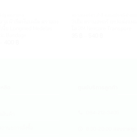
ณ์ปฐมพยาบาล
พลาสเตอร์ยา สำลี และอุปกรณ์ทำแผ
ลาส ผ้ายืดพันเคล็ด ตราลอง
3เอ็ม ทรานสพอร์ เทปแต่งแผล
สีเนื้อ Longmed Medelas
ใส 3M Nexcare Transpore
tic Bandage
35
฿
–
540
฿
–
400
฿
หลือ
ศูนย์บริการลูกค้า
084-212-3405
้อสินค้า
ถานะการสั่งซื้อ
8:30-20:00 สอบถามทุก