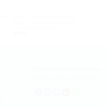
ล
พลาสเตอร์ยา สำลี และอุปกรณ์ทำแผล
อุปกรณ์ปฐมพยาบา
ชนิด
ฟิกซูโม่ แผ่นฟิล์มใส กันน้ำ ชนิดม้วน
3เอ็ม ไมโครพอร
10 ซม. x 2 ม. Leukoplast Fixomull
เยื่อกระดาษ 3M
Transparent 10cmx2m
Micropore
370
฿
25
฿
–
590
฿
ทักไลน์เพื่อสอบถามโปรโมชั่นพิเศษ
@911Drugstore (มี @ ข้างหน้า)
วัน