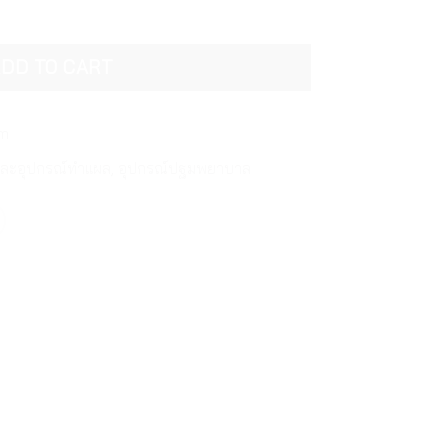
 พลาสเตอร์ปิดแผล ชนิดพลาสติก กล่อง 100 แผ่น Tigerplast Ani
DD TO CART
om
และอุปกรณ์ทำแผล
,
อุปกรณ์ปฐมพยาบาล