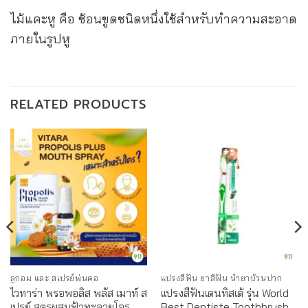
ไม้แคะหู คือ ช้อนขูดชนิดหนึ่งใช้สำหรับทำความสะอาด
ภายในรูปหู
RELATED PRODUCTS
ลูกอม และ สเปรย์พ่นคอ
แปรงสีฟัน ยาสีฟัน น้ำยาบ้วนปาก
ไวทาร่า พรอพอลิส พลัส เมาท์ ส
แปรงสีฟันเดนทิสเต้ รุ่น World
เปรย์ สูตรผสมฟ้าทะลายโจร
Best Dentiste Toothbrush