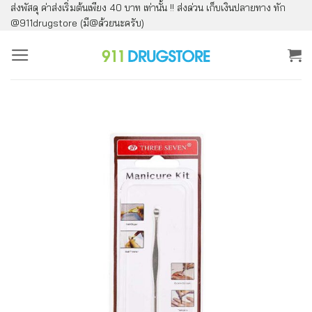
ส่งพัสดุ ค่าส่งเริ่มต้นเพียง 40 บาท เท่านั้น !! ส่งด่วน เก็บเงินปลายทาง ทัก
ข้าม
@911drugstore (มี@ด้วยนะครับ)
ไป
ยัง
เนื้อหา