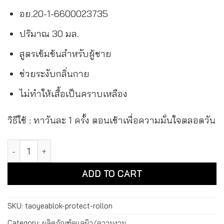
อย.20-1-6600023735
ปริมาณ 30 มล.
สูตรเข้มข้นสำหรับผู้ชาย
ช่วยระงับกลิ่นกาย
ไม่ทำให้เสื้อเป็นคราบเหลือง
วิธีใช้ : ทาวันละ 1 ครั้ง ตอนเช้าเพื่อความมั่นใจตลอดวัน
เต่าเหยียบโลก โพรเทค โรลออน Taoyeablok Protect Roll On qu
Alternative:
ADD TO CART
SKU:
taoyeablok-protect-rollon
Category:
ผลิตภัณฑ์ดูแลผิว/ความงาม