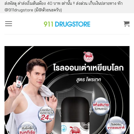
ส่งพัสดุ ค่าส่งเริ่มต้นเพียง 40 บาท เท่านั้น !! ส่งด่วน เก็บเงินปลายทาง ทัก
ข้าม
@911drugstore (มี@ด้วยนะครับ)
ไป
ยัง
เนื้อหา