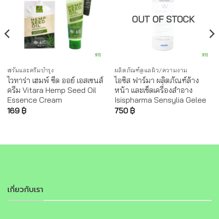
OUT OF STOCK
เซรั่มและครีมบำรุง
ผลิตภัณฑ์ดูแลผิว/ความงาม
ไวทาร่า เฮมพ์ ซีด ออย์ เอสเซนส์
ไอซิส ฟาร์มา ผลิตภัณฑ์ล้าง
ครีม Vitara Hemp Seed Oil
หน้า และเช็ดเครื่องสำอาง
Essence Cream
Isispharma Sensylia Gelee
169
฿
750
฿
เกี่ยวกับเรา