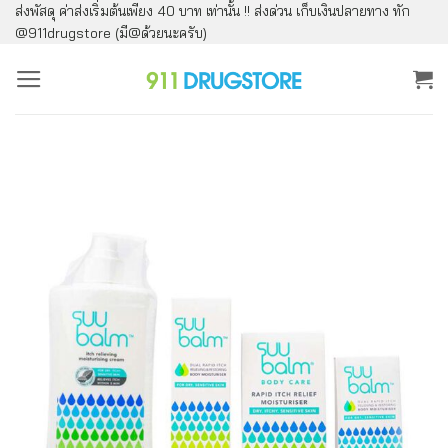
ส่งพัสดุ ค่าส่งเริ่มต้นเพียง 40 บาท เท่านั้น !! ส่งด่วน เก็บเงินปลายทาง ทัก
ข้าม
@911drugstore (มี@ด้วยนะครับ)
ไป
ยัง
เนื้อหา