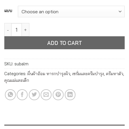
Alternative:
แบบ
ซู บาล์ม บอดี้ แคร์ มอยส์เจอร์ไรเซอร์ Suu Balm Body Care Mois
ADD TO CART
SKU:
subalm
Categories:
ผื่นผ้าอ้อม ทารกบำรุงผิว
,
เซรั่มและครีมบำรุง
,
ครีมทาตัว
,
คุณแม่และเด็ก