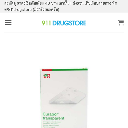
ส่งพัสดุ ค่าส่งเริ่มต้นเพียง 40 บาท เท่านั้น !! ส่งด่วน เก็บเงินปลายทาง ทัก
ข้าม
@911drugstore (มี@ด้วยนะครับ)
ไป
ยัง
เนื้อหา