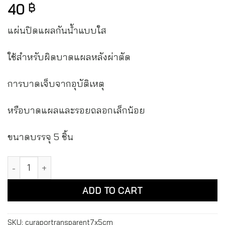
40
฿
แผ่นปิดแผลกันน้ำแบบใส
ใช้สำหรับผิดบาดแผลหลังผ่าตัด
การบาดเจ็บจากอุบัติเหตุ
หรือบาดแผลและรอยถลอกเล็กน้อย
ขนาดบรรจุ 5 ชิ้น
Curapor transparent 7x5cm 2.8 x 2in แผ่นปิดแผล คิวราพอร 
Alternative:
ADD TO CART
SKU:
curaportransparent7x5cm