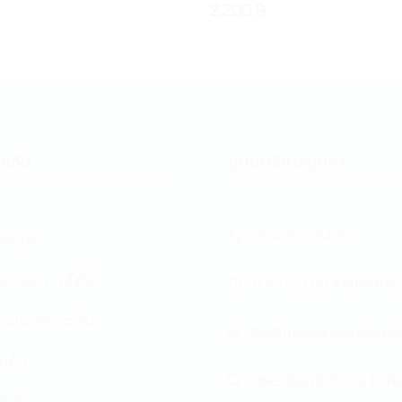
2,200
฿
หลือ
ศูนย์บริการลูกค้า
084-212-3405
้อสินค้า
ถานะการสั่งซื้อ
8:30-20:00 สอบถามทุก
์มแจ้งชำระเงิน
the911drugstore@gmai
ินค้า
LINE: @911DRUGSTOR
ินค้า