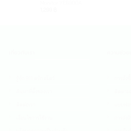
Monitor YE8900A
1,299
฿
เกี่ยวกับเรา
ความช่วยเ
รู้จัก 911 ดรัก สโตว์
การสั่งซื
ค้นหาที่ตั้งของเรา
ติดตามส
ติดต่อเรา
แบบฟอร
เงื่อนไขการใช้งาน
การส่งส
นโยบายความเป็นส่วนตัว
การคืนส