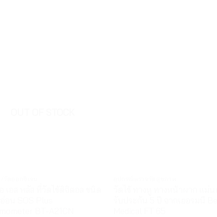
OUT OF STOCK
ไข้/วัดออกซิเจน
อุปกรณ์ตรวจวัดสุขภาพ
อ เอส พลัส ที่วัดไข้ดิจิตอล ชนิด
วัดไข้ ทางหู ทางหน้าผาก แม่น
อ่อน SOS Plus
รับประกัน 5 ปี จากเยอรมนี B
mometer BT-A21CN
Medical FT 65