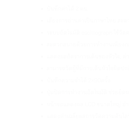
บันทึกค่าได้
2
คน
เสียงการอ่านค่าเป็นภาษาไทย สะดว
ระบบอัตโนมัติ oscillograph ใช้วั
สะดวกสบายด้วยการทำงานเพียงกลุ
แสดงผลอัตราการเต้นของหัวใจ, ค่
สามารถวัดผู้ที่มีการเต้นหัวใจผิดปก
บันทึกความจำได้ 2×90ครั้ง
ปุ่มปิดการทำงานอัตโนมัติ ช่วยยื
หน้าจอแสดงผล LCD ขนาดใหญ่ อ่า
แสดงค่าเฉลี่ยผลการวัดความดันโลหิ