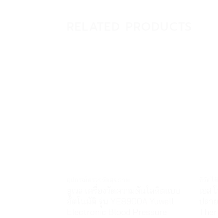
RELATED PRODUCTS
อุปกรณ์ตรวจวัดสุขภาพ
ที่วัด
ยูเวล เครื่องวัดความดันโลหิตแบบ
เอส โ
อัตโนมัติ รุ่น YE8900A Yuwell
ปลาย
Electronic Blood Pressure
Ther