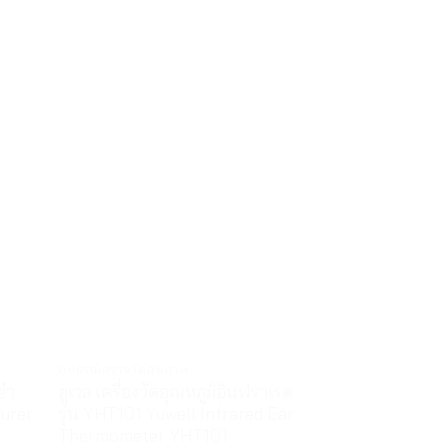
Sale!
อุปกรณ์ตรวจวัดสุขภาพ
ที่วัดไข้/วัดออกซิเจน
ยำ
ยูเวล เครื่องวัดอุณหภูมิอินฟราเรด
เครื่องวัดออกซิ
eurer
รุ่น YHT101 Yuwell Infrared Ear
Medical Pulse
Thermometer YHT101
3,500
฿
2,50