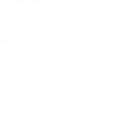
ก้อน, คู่มือการใช้งาน
sureft-c23y-v
ระดับน้ำตาล
,
อุปกรณ์ตรวจวัดสุขภาพ
น FT-C23Y-V)