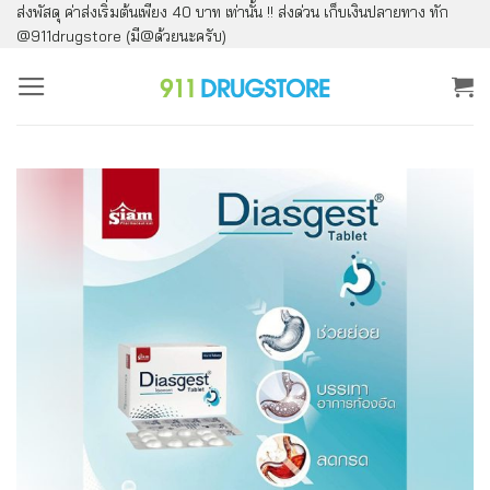
ส่งพัสดุ ค่าส่งเริ่มต้นเพียง 40 บาท เท่านั้น !! ส่งด่วน เก็บเงินปลายทาง ทัก
ข้าม
@911drugstore (มี@ด้วยนะครับ)
ไป
ยัง
เนื้อหา