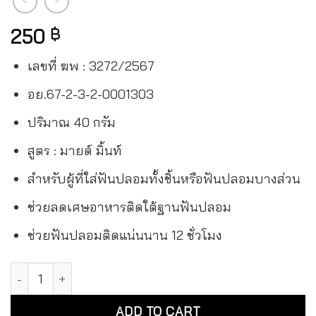
250
฿
เลขที่ ฆพ : 3272/2567
อย.67-2-3-2-0001303
ปริมาณ 40 กรัม
สูตร : มายด์ มิ้นท์
สำหรับผู้ที่ใส่ฟันปลอมทั้งชิ้นหรือฟันปลอมบางส่วน
ช่วยลดเศษอาหารติดใต้ฐานฟันปลอม
ช่วยฟันปลอมติดแน่นนาน 12 ชั่วโมง
ครีมติดฟันปลอม โพลิเดนท์ แมกซ์ โฮลด์ & ซีล สูตรมายด์ มิ้นท์
Alternative:
ADD TO CART