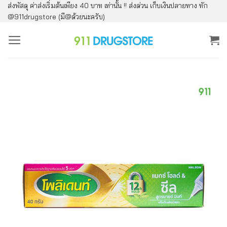
ส่งพัสดุ ค่าส่งเริ่มต้นเพียง 40 บาท เท่านั้น !! ส่งด่วน เก็บเงินปลายทาง ทัก
ข้าม
@911drugstore (มี@ด้วยนะครับ)
ไป
ยัง
เนื้อหา