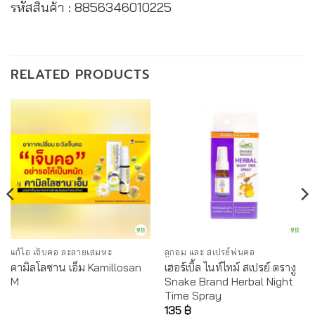
รหัสสินค้า : 8856346010225
RELATED PRODUCTS
แก้ไอ เจ็บคอ ละลายเสมหะ
ลูกอม และ สเปรย์พ่นคอ
คามิลโลซาน เอ็ม Kamillosan
เฮอร์เบิ้ล ไนท์ไทม์ สเปรย์ ตรางู
M
Snake Brand Herbal Night
Time Spray
135
฿