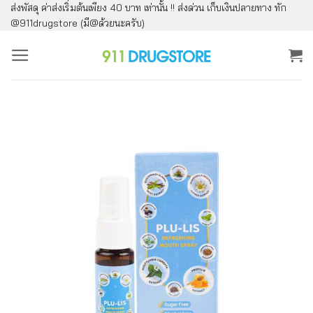
ส่งพัสดุ ค่าส่งเริ่มต้นเพียง 40 บาท เท่านั้น !! ส่งด่วน เก็บเงินปลายทาง ทัก
ข้าม
@911drugstore (มี@ด้วยนะครับ)
ไป
ยัง
เนื้อหา