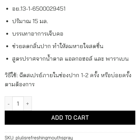
อย.13-1-6500029451
ปริมาณ 15 มล.
บรรเทาอาการเจ็บคอ
ช่วยลดกลิ่นปาก ทำให้ลมหายใจสดชื่น
สูตรปราศจากน้ำตาล แอลกอฮอล์ และ พาราเบน
วิธีใช้: ฉีดสเปรย์ภายในช่องปาก 1-2 ครั้ง หรือบ่อยครั้ง
ตามต้องการ
พลู-ลิส รีเฟรชชิ่ง เม้าท์ สเปรย์ Plu-Lis Refreshing Mouth Spray
Alternative:
ADD TO CART
SKU:
plulisrefreshingmouthspray