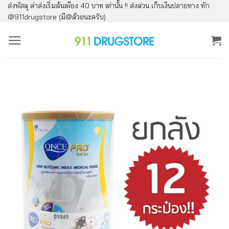
ส่งพัสดุ ค่าส่งเริ่มต้นเพียง 40 บาท เท่านั้น !! ส่งด่วน เก็บเงินปลายทาง ทัก
ข้าม
@911drugstore (มี@ด้วยนะครับ)
ไป
ยัง
เนื้อหา