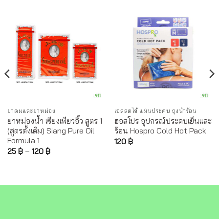
ยาดมและยาหม่อง
เจลลดไข้ แผ่นประคบ ถุงน้ำร้อน
ยาหม่องน้ำ เซียงเพียวอิ๊ว สูตร 1
ฮอสโปร อุปกรณ์ประคบเย็นและ
(สูตรดั้งเดิม) Siang Pure Oil
ร้อน Hospro Cold Hot Pack
Formula 1
120
฿
25
฿
–
120
฿