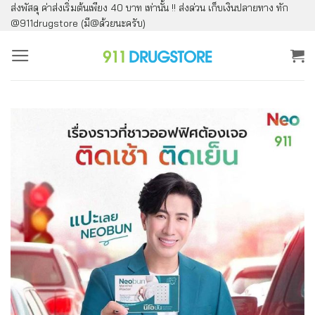
ส่งพัสดุ ค่าส่งเริ่มต้นเพียง 40 บาท เท่านั้น !! ส่งด่วน เก็บเงินปลายทาง ทัก
ข้าม
@911drugstore (มี@ด้วยนะครับ)
ไป
ยัง
เนื้อหา