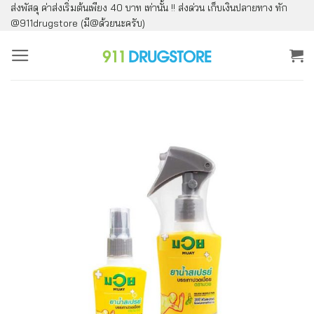
ส่งพัสดุ ค่าส่งเริ่มต้นเพียง 40 บาท เท่านั้น !! ส่งด่วน เก็บเงินปลายทาง ทัก
ข้าม
@911drugstore (มี@ด้วยนะครับ)
ไป
ยัง
เนื้อหา