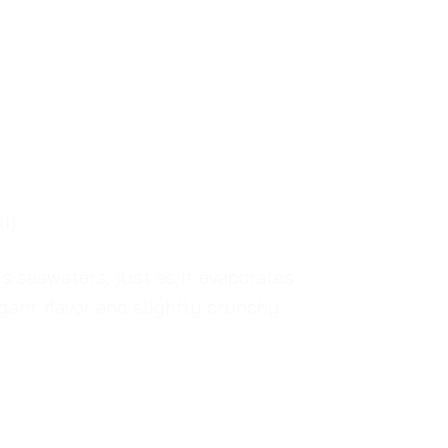
i)
’s seawaters, just as it evaporates
egant flavor and slightly crunchy