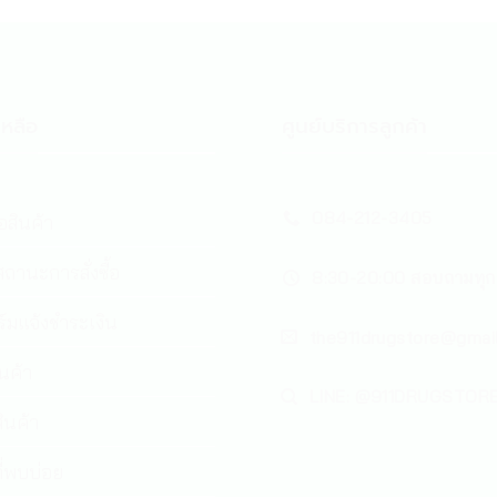
หลือ
ศูนย์บริการลูกค้า
084-212-3405
้อสินค้า
ถานะการสั่งซื้อ
8:30-20:00 สอบถามทุก
์มแจ้งชำระเงิน
the911drugstore@gmai
ินค้า
LINE: @911DRUGSTOR
ินค้า
่พบบ่อย