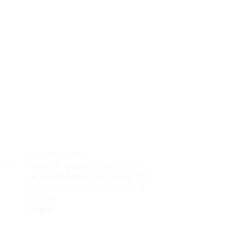
สินค้าระดับพรีเมี่ยม
สินค้าระดับพรีเมี่ยม
ล B-
ผลึกเกลือ รูปฮอลโลปิรามิด เกลือ
ผลึกเกลือ รูปปิร
สมุทรใช้รับประทาน(เม็ดใหญ่) 85
ใช้รับประทาน(เม็
กรัม Montage Hollow Pyramid
Montage Small
Crystal
299
฿
299
฿