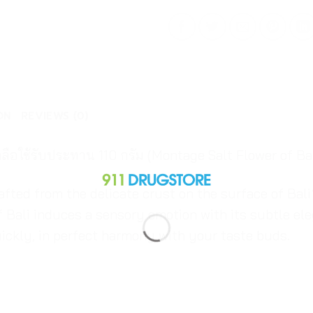
ON
REVIEWS (0)
อใช้รับประทาน 110 กรัม (Montage Salt Flower of Bal
rafted from the delicate crust on the surface of Bali
f Bali induces a sensory emotion with its subtle el
uickly, in perfect harmony with your taste buds.