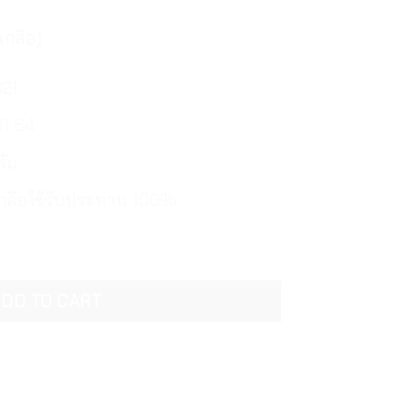
เกลือ)
021
01 64
รัม
กลือใช้รับประทาน 100%
 ดอกเกลือใช้รับประทาน 110 กรัม Montage Salt Flower of Bal
DD TO CART