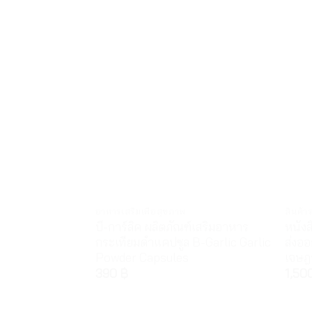
อาหารเสริมเพื่อสุขภาพ
สินค้า
บี-การ์ลิค ผลิตภัณฑ์เสริมอาหาร
หนังส
กระเทียมดำแคปซูล B-Garlic Garlic
ส่งออ
Powder Capsules
เจษฎ
390
฿
1,50