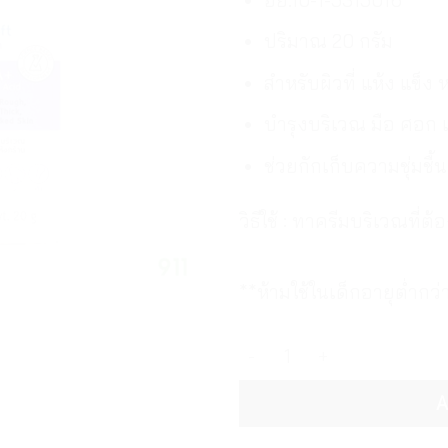
ปริมาณ 20 กรัม
สำหรับผิวที่ แห้ง แข็
บำรุงบริเวณ มือ ศอก เข
ช่วยกักเก็บความชุ่มชื้น 
วิธีใช้ : ทาครีมบริเวณที่ต
**ห้ามใช้ในเด็กอายุต่ำกว่า
เมดเมเกอร์ เอ็ม-ซอฟต์ ครีม
A