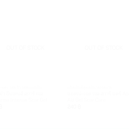
OUT OF STOCK
OUT OF STOCK
-แดง รอยสิว รอยแผลเป็น
ผลิตภัณฑ์ดูแลผิว/ความงาม
ม่า อินเทนส์ สการ์ เจล
แอคเน่-เอด เจล สการ์ แคร์ Ac
rma Intense Scar Gel
Aid Gel Scar Care
฿
240
฿