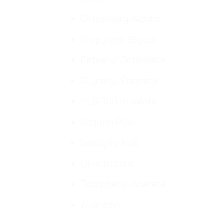
Cetosteary Alcohol
Propylene Glycol
Cetearyl Octanoate
Glyceryl Stearate
PEG-100 Stearate
Sodium PCA
Salicylic Acid
Dimethicone
Tocopheryl Acetate
Allantoin