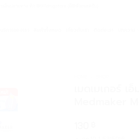
ด่วน เก็บเงินปลายทาง ทัก @911drugstore (มี@ด้วยนะครับ)
บริการของเรา
สินค้าทั้งหมด
เกี่ยวกับเรา
ติดต่อเรา
บทความ
HOME
»
SHOP
เมดเมเกอร์ เอ็
Medmaker M-
130
฿
อย.10-1-5315016