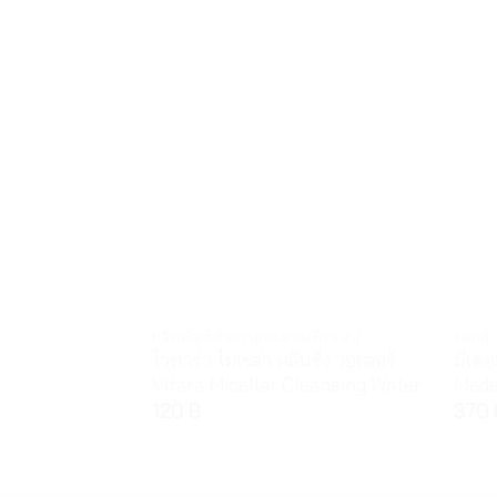
ผลิตภัณฑ์ทำความสะอาด(ผิวหน้า)
รอยดำ
ไวทาร่า ไมเซล่า คลีนซิ่ง วอเตอร์
มีเดอ
Vitara Micellar Cleansing Water
Mede
120
฿
370