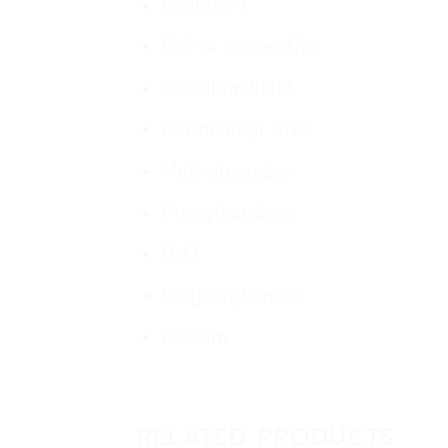
Laureth-7
C13-14 Isoparaffin
Disodium EDTA
Diazolidinyl Urea
Methylparaben
Propylparaben
BHT
Polyacrylamide
Parfum
RELATED PRODUCTS