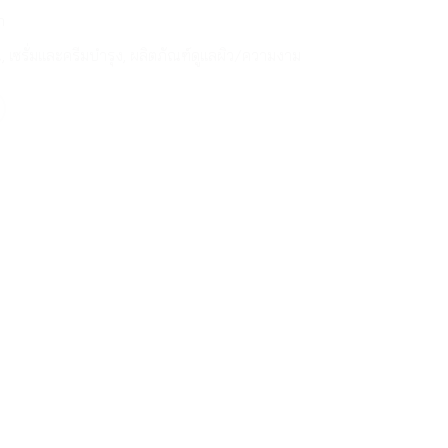
m
น
,
เซรั่มและครีมบำรุง
,
ผลิตภัณฑ์ดูแลผิว/ความงาม