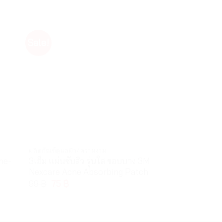
Sale!
ผลิตภัณฑ์ดูแลผิว/ความงาม
ครีมกันแดด/บำรุงห
ne-
3เอ็ม แผ่นซับสิว รุ่นใส ขอบบาง 3M
ไวทาร่า อโลเวร่
Nexcare Acne Absorbing Patch
Vitara Aloe Ver
Formula
99
฿
75
฿
135
฿
–
175
฿