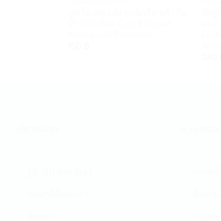
อุปกรณ์ปฐมพยาบาล
อุปกร
เอส โอ เอส พลัส ถุงหุ้มเฝือกเท้า กัน
ฟิกซู
น้ำ SOS Plus Cast & Wound
อเนก
Waterproof Protector
Leuk
5cm
150
฿
240
เกี่ยวกับเรา
ความช่วยเ
รู้จัก 911 ดรัก สโตว์
การสั่งซื
ค้นหาที่ตั้งของเรา
ติดตามส
ติดต่อเรา
แบบฟอร