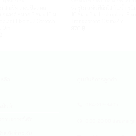
ณ์ปฐมพยาบาล
พลาสเตอร์ยา สำลี และอุปกรณ์ทำแผ
โม่ สเตร็ท แผ่นปิดแผล
ฟิกซูโม่ แผ่นฟิล์มใส กันน้ำ ชน
ประสงค์ ขนาด 5 ซม.x 10 ม.
10 ซม. x 2 ม. Leukoplast Fix
oplast Fixomull Stretch
Transparent 10cmx2m
x10m
370
฿
฿
หลือ
ศูนย์บริการลูกค้า
084-212-3405
้อสินค้า
ถานะการสั่งซื้อ
8:30-20:00 สอบถามทุก
์มแจ้งชำระเงิน