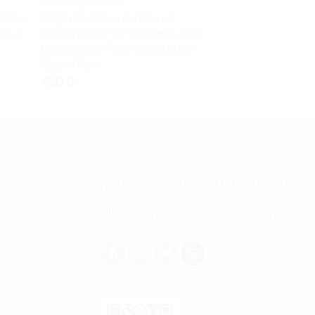
ล
อุปกรณ์ปฐมพยาบาล
พลาสเตอร์ยา สำลี 
ิดม้วน
ฟิกซูโม่ สเตร็ท แผ่นปิดแผล
เอส โอ เอส พลัส รุ
omull
อเนกประสงค์ ขนาด 10 ซม.x 10 ม.
ปิดแผลแบบพร้อม
Leukoplast Fixomull Stretch
Series
10cmx10m
39
฿
–
500
฿
490
฿
ทักไลน์เพื่อสอบถามโปรโมชั่นพิเศษ
@911Drugstore (มี @ ข้างหน้า)
วัน