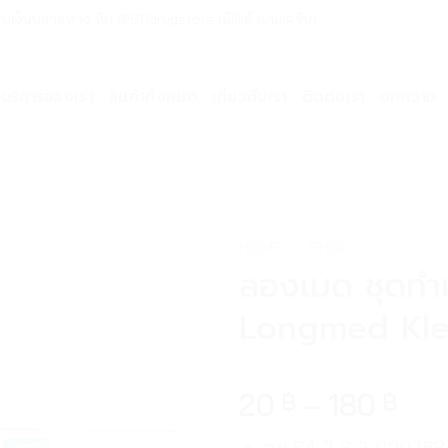
ด่วน เก็บเงินปลายทาง ทัก @911drugstore (มี@ด้วยนะครับ)
บริการของเรา
สินค้าทั้งหมด
เกี่ยวกับเรา
ติดต่อเรา
บทความ
HOME
»
SHOP
ลองเมด ชุดทำ
Longmed Kle
20
–
180
฿
฿
อย.64-2-3-2-000768