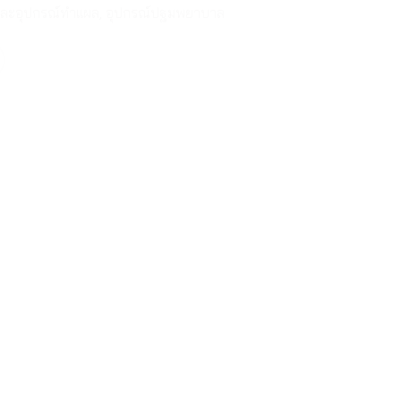
และอุปกรณ์ทำแผล
,
อุปกรณ์ปฐมพยาบาล