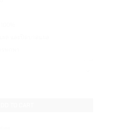
ิ์ 100%
แผล และปิดบาดแผล
การพกพา
CLEAR
Longmed Kleanset Medical Use quantity
DD TO CART
aluse