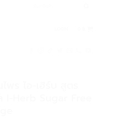
Search
for:
LOGIN
0
฿
ไพร ไอ-เฮิร์บ สูตร
ล I-Herb Sugar Free
nge