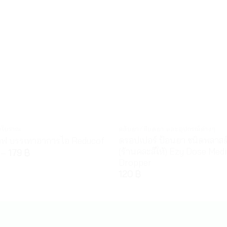
นโบราณ
ตลับยา/ที่บดยา และอุปกรณ์ต่างๆ
ดรอปเปอร์ ป้อนยา ชนิดพลาสต
คอฟ บรรเทาอาการไอ Reducof
(ร้านคละสีให้) Ezy Dose Med
–
179
฿
Dropper
120
฿