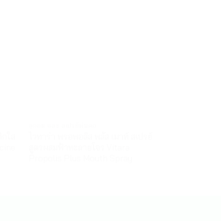
ลูกอม และ สเปรย์พ่นคอ
สินค้าเพื่อสุขภาพ
ิกใส
ไวทาร่า พรอพอลิส พลัส เมาท์ สเปรย์
ผ้ายืดพันเคล็ด
icine
สูตรผสมฟ้าทะลายโจร Vitara
Angel Cotton 
Propolis Plus Mouth Spray
20
฿
–
30
฿