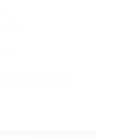
03
ะ 8 เม็ด)
สมหะ
็ด วันละ 3-4 ครั้ง เมื่อมีอาการ
CLEAR
 สูตรปราศจากน้ำตาล I-Herb Sugar Free Herbal Lozenge quan