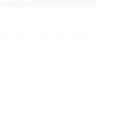
DD TO CART
ozenge
่นคอ
,
แก้ไอ เจ็บคอ ละลายเสมหะ
,
สินค้าเพื่อสุขภาพ