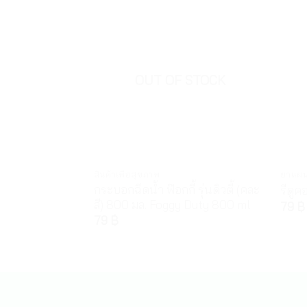
OUT OF STOCK
สินค้าเพื่อสุขภาพ
ยาแผ
กระบอกฉีดน้ำ ฟ๊อกกี้ รุ่นดิวตี้ (คละ
รีดู
สี) 800 มล. Foggy Duty 800 ml
79
฿
79
฿