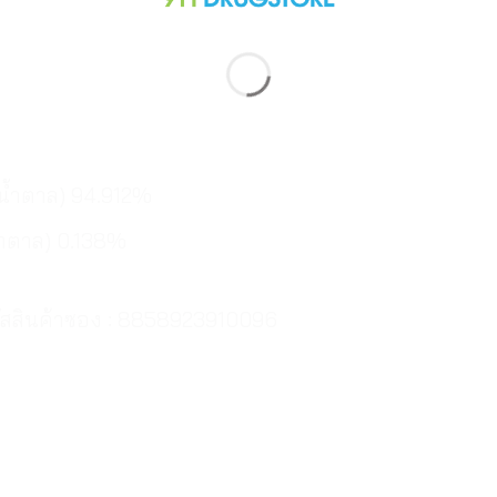
น้ำตาล) 94.912%
้ำตาล) 0.138%
รหัสสินค้าซอง : 8858923910096