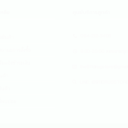
หลือ
ศูนย์บริการลูกค้า
084-212-3405
้อสินค้า
ถานะการสั่งซื้อ
8:30-20:00 สอบถามทุก
์มแจ้งชำระเงิน
the911drugstore@gmai
ินค้า
LINE: @911DRUGSTOR
ินค้า
่พบบ่อย