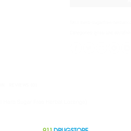
A
SKU:
iherb-sugarfree-herball
Categories:
ลูกอม และ สเปรย์พ
ON
REVIEWS (0)
(I Herb Sugar Free Herbal Lozenge)