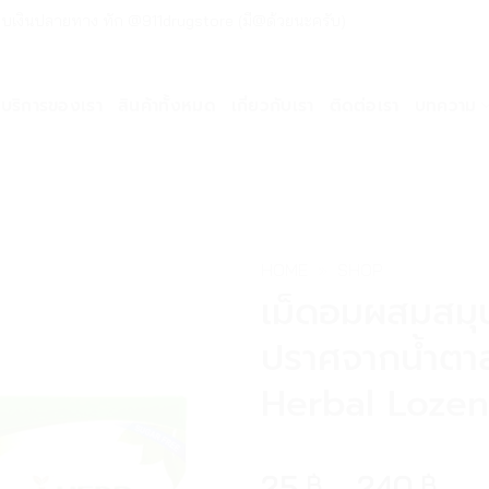
ด่วน เก็บเงินปลายทาง ทัก @911drugstore (มี@ด้วยนะครับ)
บริการของเรา
สินค้าทั้งหมด
เกี่ยวกับเรา
ติดต่อเรา
บทความ
HOME
»
SHOP
เม็ดอมผสมสมุน
ปราศจากน้ำตา
Herbal Loze
25
–
240
฿
฿