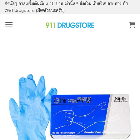
ส่งพัสดุ ค่าส่งเริ่มต้นเพียง 40 บาท เท่านั้น !! ส่งด่วน เก็บเงินปลายทาง ทัก
ข้าม
@911drugstore (มี@ด้วยนะครับ)
ไป
ยัง
เนื้อหา