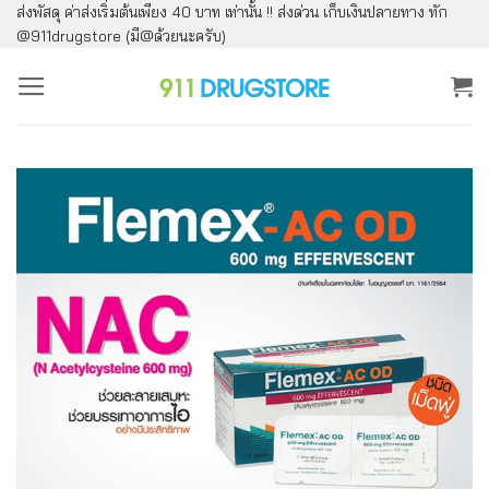
ส่งพัสดุ ค่าส่งเริ่มต้นเพียง 40 บาท เท่านั้น !! ส่งด่วน เก็บเงินปลายทาง ทัก
ข้าม
@911drugstore (มี@ด้วยนะครับ)
ไป
ยัง
เนื้อหา