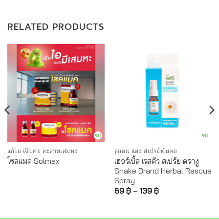
RELATED PRODUCTS
แก้ไอ เจ็บคอ ละลายเสมหะ
ลูกอม และ สเปรย์พ่นคอ
เฮอร์เบิ้ล เรสคิว สเปร์ย ตรางู
โซลแมค Solmax
Snake Brand Herbal Rescue
Spray
69
฿
–
139
฿