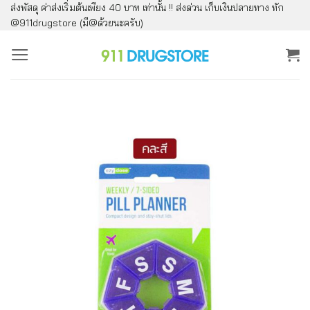
ส่งพัสดุ ค่าส่งเริ่มต้นเพียง 40 บาท เท่านั้น !! ส่งด่วน เก็บเงินปลายทาง ทัก
ข้าม
@911drugstore (มี@ด้วยนะครับ)
ไป
ยัง
เนื้อหา