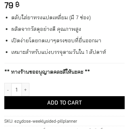
79
฿
ตลับใส่ยาทรงแปดเหลี่ยม (มี 7 ช่อง)
ผลิตจากวัสดุอย่างดี คุณภาพสูง
เปิดง่ายโดยกดเบาๆตรงขอบที่ยื่นออกมา
เหมาะสำหรับแบ่งบรรจุตามวันใน 1 สัปดาห์
** ทางร้านขออนุญาตคละสีให้นะคะ **
อีซี่โดส ตลับใส่ยา 7 ช่องสำหรับ 7 วัน ทรงแปดเหลี่ยม (ร้านคละสี
Alternative:
ADD TO CART
SKU:
ezydose-weeklysided-pillplanner